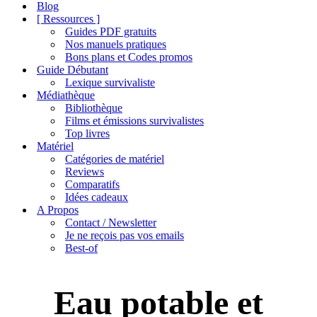
de
Blog
navigation
[ Ressources ]
Guides PDF gratuits
Nos manuels pratiques
Bons plans et Codes promos
Guide Débutant
Lexique survivaliste
Médiathèque
Bibliothèque
Films et émissions survivalistes
Top livres
Matériel
Catégories de matériel
Reviews
Comparatifs
Idées cadeaux
A Propos
Contact / Newsletter
Je ne reçois pas vos emails
Best-of
Eau potable et