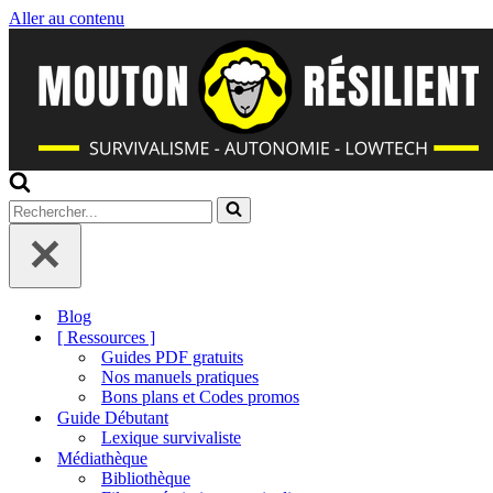
Aller au contenu
Rechercher...
Blog
[ Ressources ]
Guides PDF gratuits
Nos manuels pratiques
Bons plans et Codes promos
Guide Débutant
Lexique survivaliste
Médiathèque
Bibliothèque