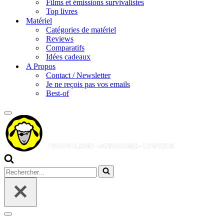
Films et émissions survivalistes
Top livres
Matériel
Catégories de matériel
Reviews
Comparatifs
Idées cadeaux
A Propos
Contact / Newsletter
Je ne reçois pas vos emails
Best-of
Menu
de
navigation
Rechercher...
Menu