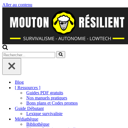
Aller au contenu
Rechercher...
Blog
[ Ressources ]
Guides PDF gratuits
Nos manuels pratiques
Bons plans et Codes promos
Guide Débutant
Lexique survivaliste
Médiathèque
Bibliothèque