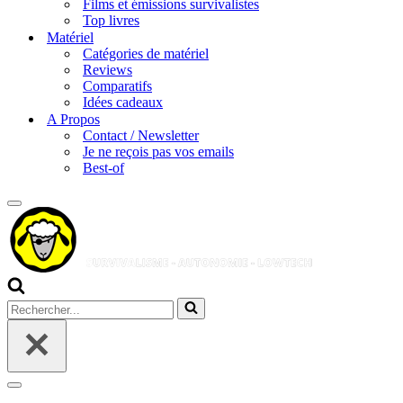
Films et émissions survivalistes
Top livres
Matériel
Catégories de matériel
Reviews
Comparatifs
Idées cadeaux
A Propos
Contact / Newsletter
Je ne reçois pas vos emails
Best-of
Menu
de
navigation
Rechercher...
Menu