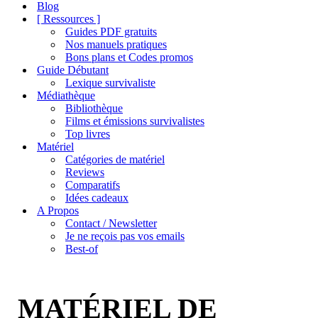
de
Blog
navigation
[ Ressources ]
Guides PDF gratuits
Nos manuels pratiques
Bons plans et Codes promos
Guide Débutant
Lexique survivaliste
Médiathèque
Bibliothèque
Films et émissions survivalistes
Top livres
Matériel
Catégories de matériel
Reviews
Comparatifs
Idées cadeaux
A Propos
Contact / Newsletter
Je ne reçois pas vos emails
Best-of
MATÉRIEL DE