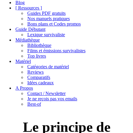
de
Blog
navigation
[ Ressources ]
Guides PDF gratuits
Nos manuels pratiques
Bons plans et Codes promos
Guide Débutant
Lexique survivaliste
Médiathèque
Bibliothèque
Films et émissions survivalistes
Top livres
Matériel
Catégories de matériel
Reviews
Comparatifs
Idées cadeaux
A Propos
Contact / Newsletter
Je ne reçois pas vos emails
Best-of
Le principe de