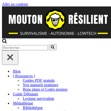
Aller au contenu
Rechercher...
Blog
[ Ressources ]
Guides PDF gratuits
Nos manuels pratiques
Bons plans et Codes promos
Guide Débutant
Lexique survivaliste
Médiathèque
Bibliothèque