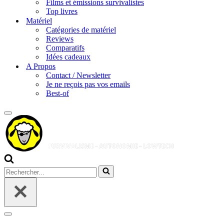
Films et émissions survivalistes
Top livres
Matériel
Catégories de matériel
Reviews
Comparatifs
Idées cadeaux
A Propos
Contact / Newsletter
Je ne reçois pas vos emails
Best-of
Menu
de
navigation
Rechercher...
Menu