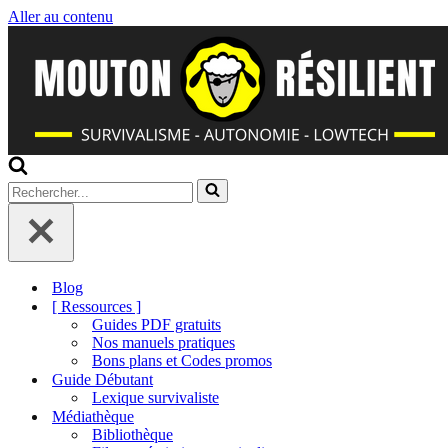
Aller au contenu
Rechercher...
Blog
[ Ressources ]
Guides PDF gratuits
Nos manuels pratiques
Bons plans et Codes promos
Guide Débutant
Lexique survivaliste
Médiathèque
Bibliothèque