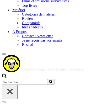
Films et émissions survivalistes
Top livres
Matériel
Catégories de matériel
Reviews
Comparatifs
Idées cadeaux
A Propos
Contact / Newsletter
Je ne reçois pas vos emails
Best-of
Menu
de
navigation
Rechercher...
Menu