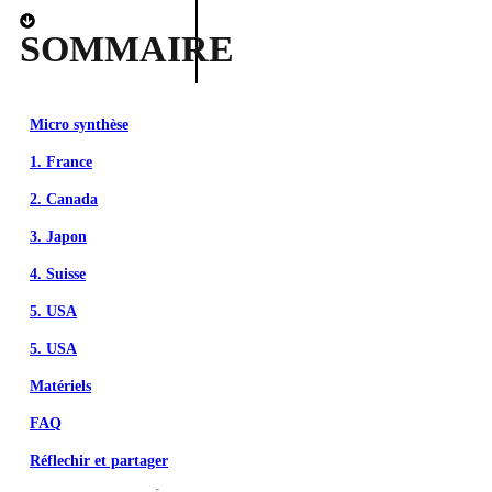
SOMMAIRE
Micro synthèse
1. France
2. Canada
3. Japon
4. Suisse
5. USA
5. USA
Matériels
FAQ
Réflechir et partager