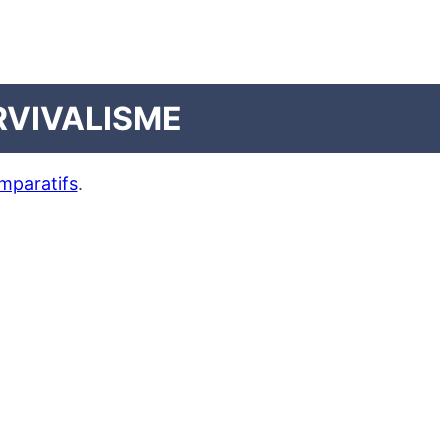
RVIVALISME
mparatifs
.