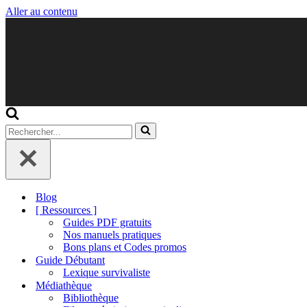
Aller au contenu
Rechercher...
Blog
[ Ressources ]
Guides PDF gratuits
Nos manuels pratiques
Bons plans et Codes promos
Guide Débutant
Lexique survivaliste
Médiathèque
Bibliothèque