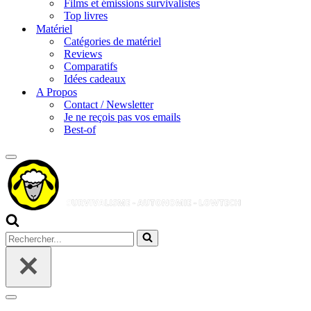
Films et émissions survivalistes
Top livres
Matériel
Catégories de matériel
Reviews
Comparatifs
Idées cadeaux
A Propos
Contact / Newsletter
Je ne reçois pas vos emails
Best-of
Menu
de
navigation
Rechercher...
Menu