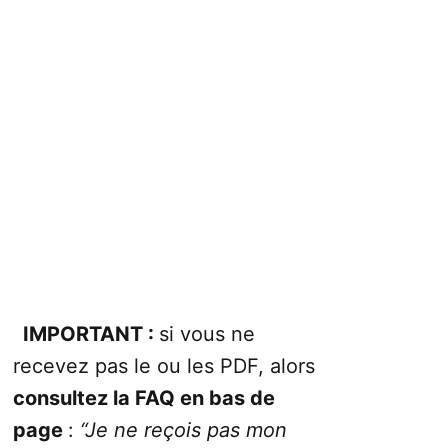
Nos
guides PDF gratuits
sont
conçus pour vous aider à
développer votre
autonomie
,
préparer votre
domicile
et
mieux faire face aux
imprévus
du quotidien
. Ils sont classés
en
4 grandes catégories
pour
vous permettre de trouver
rapidement le bon PDF selon
votre besoin.
IMPORTANT :
si vous ne
recevez pas le ou les PDF, alors
consultez la FAQ en bas de
page
:
“Je ne reçois pas mon