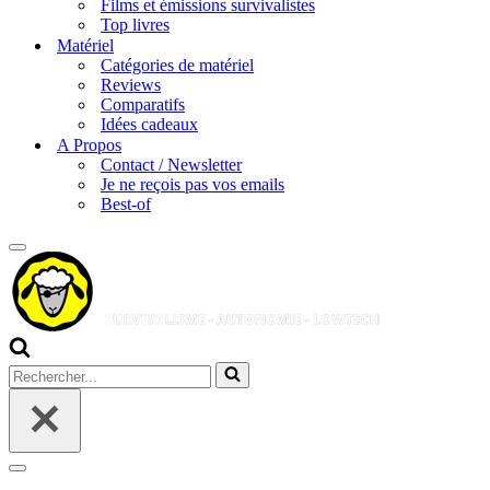
Films et émissions survivalistes
Top livres
Matériel
Catégories de matériel
Reviews
Comparatifs
Idées cadeaux
A Propos
Contact / Newsletter
Je ne reçois pas vos emails
Best-of
Menu
de
navigation
Rechercher...
Menu