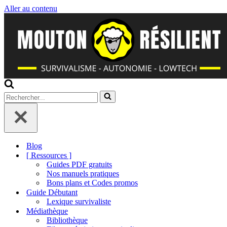
Aller au contenu
Rechercher...
Blog
[ Ressources ]
Guides PDF gratuits
Nos manuels pratiques
Bons plans et Codes promos
Guide Débutant
Lexique survivaliste
Médiathèque
Bibliothèque