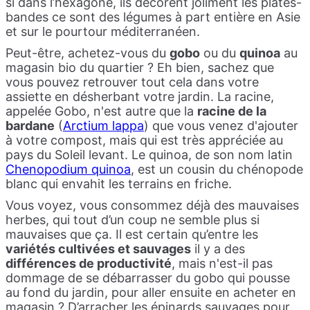
si dans l’hexagone, ils décorent joliment les plates-
bandes ce sont des légumes à part entière en Asie
et sur le pourtour méditerranéen.
Peut-être, achetez-vous du
gobo
ou du
quinoa
au
magasin bio du quartier ? Eh bien, sachez que
vous pouvez retrouver tout cela dans votre
assiette en désherbant votre jardin. La racine,
appelée Gobo, n'est autre que la
racine de la
bardane
(
Arctium lappa
) que vous venez d'ajouter
à votre compost, mais qui est très appréciée au
pays du Soleil levant. Le quinoa, de son nom latin
Chenopodium quinoa
, est un cousin du chénopode
blanc qui envahit les terrains en friche.
Vous voyez, vous consommez déjà des mauvaises
herbes, qui tout d’un coup ne semble plus si
mauvaises que ça. Il est certain qu’entre les
variétés cultivées et sauvages
il y a des
différences de productivité
, mais n'est-il pas
dommage de se débarrasser du gobo qui pousse
au fond du jardin, pour aller ensuite en acheter en
magasin ? D’arracher les épinards sauvages pour