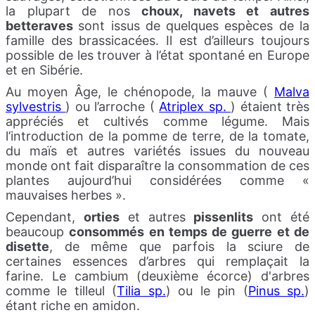
la plupart de nos
choux, navets et autres
betteraves
sont issus de quelques espèces de la
famille des brassicacées. Il est d’ailleurs toujours
possible de les trouver à l’état spontané en Europe
et en Sibérie.
Au moyen Âge, le chénopode, la mauve (
Malva
sylvestris
) ou l’arroche (
Atriplex sp.
) étaient très
appréciés et cultivés comme légume. Mais
l’introduction de la pomme de terre, de la tomate,
du maïs et autres variétés issues du nouveau
monde ont fait disparaître la consommation de ces
plantes aujourd’hui considérées comme «
mauvaises herbes ».
Cependant,
orties
et autres
pissenlits
ont été
beaucoup
consommés en temps de guerre et de
disette
, de même que parfois la sciure de
certaines essences d’arbres qui remplaçait la
farine. Le cambium (deuxième écorce) d'arbres
comme le tilleul (
Tilia sp.
) ou le pin (
Pinus sp.
)
étant riche en amidon.