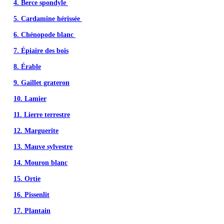
4. Berce spondyle
5. Cardamine hérissée
6. Chénopode blanc
7. Épiaire des bois
8. Érable
9. Gaillet grateron
10. Lamier
11. Lierre terrestre
12. Marguerite
13. Mauve sylvestre
14. Mouron blanc
15. Ortie
16. Pissenlit
17. Plantain