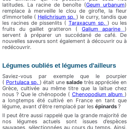
latitudes. La racine de benoîte (
Geum urbanum
)
remplace à merveille le clou de girofle, la fleur
d’immortelle (
Helichrisum sp.
) le curry, tandis que
les racines de pissenlits (
Taraxacum sp.
) ou les
fruits du gaillet gratteron (
Galium aparine
)
servent à préparer un succédané de café.
De
nouvelles saveurs sont également à découvrir ou à
redécouvrir.
Légumes oubliés et légumes d'ailleurs
Saviez-vous par exemple que le pourpier
(
Portulaca sp.
) était une
salade
très appréciée en
Grèce, cultivée au même titre que la laitue chez
nous ? Que le chénopode (
Chenopodium album
)
a longtemps été cultivé en France en tant que
légume, avant d'être remplacé par les
épinards
?
Il peut être aussi rappelé que la grande majorité de
nos légumes actuels sont issues d’espèces
sauvages, sélectionnées au cours du temps.
Ainsi,