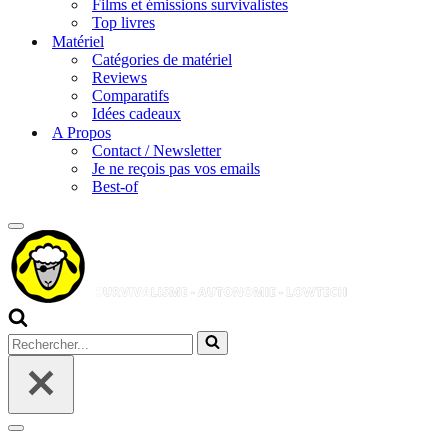
Films et émissions survivalistes
Top livres
Matériel
Catégories de matériel
Reviews
Comparatifs
Idées cadeaux
A Propos
Contact / Newsletter
Je ne reçois pas vos emails
Best-of
Menu
de
navigation
Rechercher...
Menu