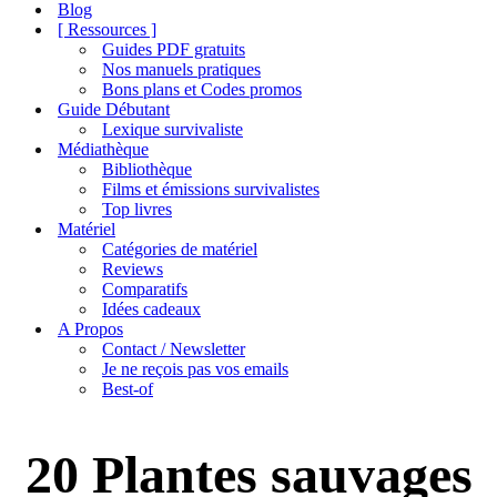
de
Blog
navigation
[ Ressources ]
Guides PDF gratuits
Nos manuels pratiques
Bons plans et Codes promos
Guide Débutant
Lexique survivaliste
Médiathèque
Bibliothèque
Films et émissions survivalistes
Top livres
Matériel
Catégories de matériel
Reviews
Comparatifs
Idées cadeaux
A Propos
Contact / Newsletter
Je ne reçois pas vos emails
Best-of
20 Plantes sauvages