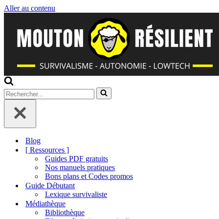
Aller au contenu
Rechercher...
Blog
[ Ressources ]
Guides PDF gratuits
Nos manuels pratiques
Bons plans et Codes promos
Guide Débutant
Lexique survivaliste
Médiathèque
Bibliothèque