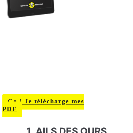
Téléchargez les PDF
gratuits
La Maison Rustique du XIXe
siècle
est
une
VÉRITABLE BIBLE
si
vous vous intéressez à
l'autonomie
et aux savoirs
ancestraux qui ont fait leurs
preuves avant la "modernité".
Go ! Je télécharge mes
PDF
1. AILS DES OURS