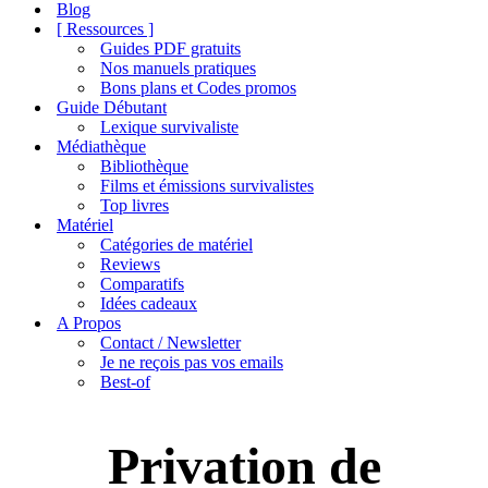
de
Blog
navigation
[ Ressources ]
Guides PDF gratuits
Nos manuels pratiques
Bons plans et Codes promos
Guide Débutant
Lexique survivaliste
Médiathèque
Bibliothèque
Films et émissions survivalistes
Top livres
Matériel
Catégories de matériel
Reviews
Comparatifs
Idées cadeaux
A Propos
Contact / Newsletter
Je ne reçois pas vos emails
Best-of
Privation de