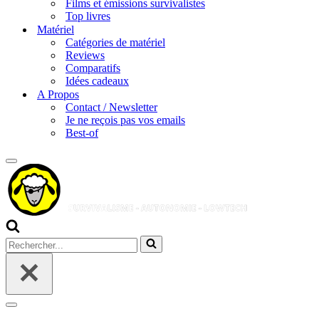
Films et émissions survivalistes
Top livres
Matériel
Catégories de matériel
Reviews
Comparatifs
Idées cadeaux
A Propos
Contact / Newsletter
Je ne reçois pas vos emails
Best-of
Menu
de
navigation
Rechercher...
Menu