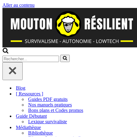
Aller au contenu
Rechercher...
Blog
[ Ressources ]
Guides PDF gratuits
Nos manuels pratiques
Bons plans et Codes promos
Guide Débutant
Lexique survivaliste
Médiathèque
Bibliothèque