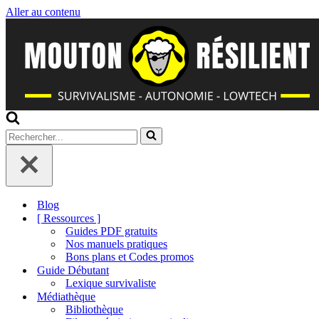
Aller au contenu
Rechercher...
Blog
[ Ressources ]
Guides PDF gratuits
Nos manuels pratiques
Bons plans et Codes promos
Guide Débutant
Lexique survivaliste
Médiathèque
Bibliothèque