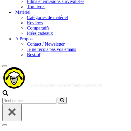
Films et émissions survivalistes
Top livres
Matériel
Catégories de matériel
Reviews
Comparatifs
Idées cadeaux
A Propos
Contact / Newsletter
Je ne reçois pas vos emails
Best-of
Menu
de
navigation
Rechercher...
Menu