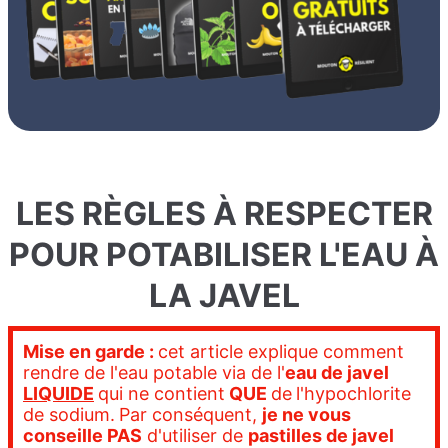
LES RÈGLES À RESPECTER
POUR POTABILISER L'EAU À
LA JAVEL
Mise en garde :
cet article explique comment
rendre de l'eau potable via de l'
eau de javel
LIQUIDE
qui ne contient
QUE
de
l'hypochlorite
de sodium.
Par conséquent,
je ne vous
conseille PAS
d'utiliser de
pastilles de javel