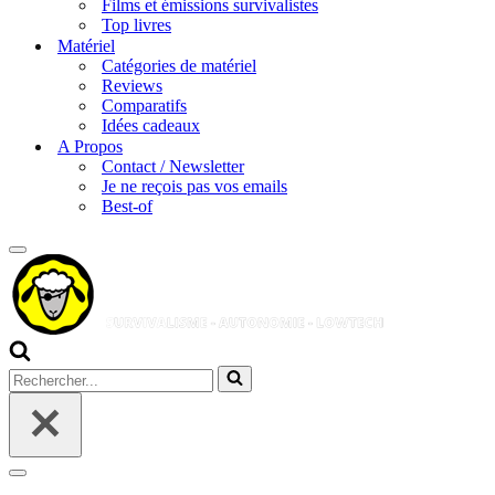
Films et émissions survivalistes
Top livres
Matériel
Catégories de matériel
Reviews
Comparatifs
Idées cadeaux
A Propos
Contact / Newsletter
Je ne reçois pas vos emails
Best-of
Menu
de
navigation
Rechercher...
Menu