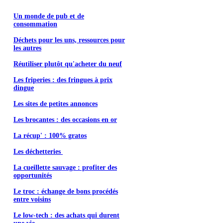
Un monde de pub et de
consommation
Déchets pour les uns, ressources pour
les autres
Réutiliser plutôt qu'acheter du neuf
Les friperies : des fringues à prix
dingue
Les sites de petites annonces
Les brocantes : des occasions en or
La récup' : 100% gratos
Les déchetteries
La cueillette sauvage : profiter des
opportunités
Le troc : échange de bons procédés
entre voisins
Le low-tech : des achats qui durent