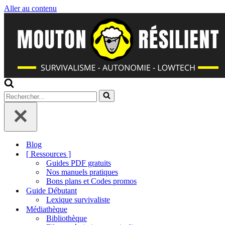
Aller au contenu
Rechercher...
Blog
[ Ressources ]
Guides PDF gratuits
Nos manuels pratiques
Bons plans et Codes promos
Guide Débutant
Lexique survivaliste
Médiathèque
Bibliothèque