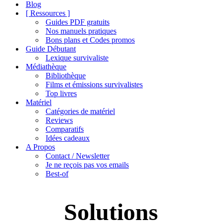
de
Blog
navigation
[ Ressources ]
Guides PDF gratuits
Nos manuels pratiques
Bons plans et Codes promos
Guide Débutant
Lexique survivaliste
Médiathèque
Bibliothèque
Films et émissions survivalistes
Top livres
Matériel
Catégories de matériel
Reviews
Comparatifs
Idées cadeaux
A Propos
Contact / Newsletter
Je ne reçois pas vos emails
Best-of
Solutions