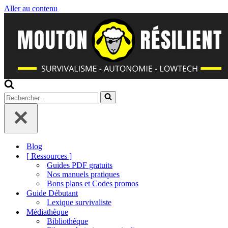
Aller au contenu
Rechercher...
Blog
[ Ressources ]
Guides PDF gratuits
Nos manuels pratiques
Bons plans et Codes promos
Guide Débutant
Lexique survivaliste
Médiathèque
Bibliothèque