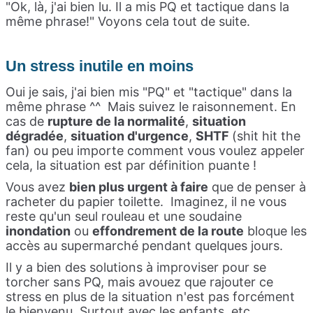
"Ok, là, j'ai bien lu. Il a mis PQ et tactique dans la
même phrase!" Voyons cela tout de suite.
Un stress inutile en moins
Oui je sais, j'ai bien mis "PQ" et "tactique" dans la
même phrase ^^
Mais suivez le raisonnement. En
cas de
rupture de la normalité
,
situation
dégradée
,
situation d'urgence
,
SHTF
(shit hit the
fan) ou peu importe comment vous voulez appeler
cela, la situation est par définition puante !
Vous avez
bien plus urgent à faire
que de penser à
racheter du papier toilette.
Imaginez, il ne vous
reste qu'un seul rouleau et une soudaine
inondation
ou
effondrement de la route
bloque les
accès au supermarché pendant quelques jours.
Il y a bien des solutions à improviser pour se
torcher sans PQ, mais avouez que rajouter ce
stress en plus de la situation n'est pas forcément
le bienvenu. Surtout avec les enfants, etc.