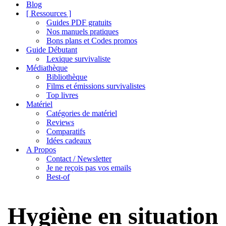
de
Blog
navigation
[ Ressources ]
Guides PDF gratuits
Nos manuels pratiques
Bons plans et Codes promos
Guide Débutant
Lexique survivaliste
Médiathèque
Bibliothèque
Films et émissions survivalistes
Top livres
Matériel
Catégories de matériel
Reviews
Comparatifs
Idées cadeaux
A Propos
Contact / Newsletter
Je ne reçois pas vos emails
Best-of
Hygiène en situation