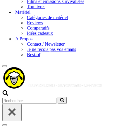
Films et émissions survivalistes
Top livres
Matériel
Catégories de matériel
Reviews
Comparatifs
Idées cadeaux
A Propos
Contact / Newsletter
Je ne reçois pas vos emails
Best-of
Menu
de
navigation
Rechercher...
Menu