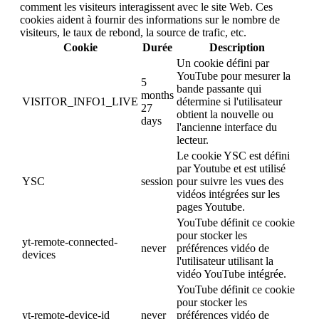
comment les visiteurs interagissent avec le site Web. Ces
cookies aident à fournir des informations sur le nombre de
visiteurs, le taux de rebond, la source de trafic, etc.
Cookie
Durée
Description
Un cookie défini par
YouTube pour mesurer la
5
bande passante qui
months
VISITOR_INFO1_LIVE
détermine si l'utilisateur
27
obtient la nouvelle ou
days
l'ancienne interface du
lecteur.
Le cookie YSC est défini
par Youtube et est utilisé
YSC
session
pour suivre les vues des
vidéos intégrées sur les
pages Youtube.
YouTube définit ce cookie
pour stocker les
yt-remote-connected-
never
préférences vidéo de
devices
l'utilisateur utilisant la
vidéo YouTube intégrée.
YouTube définit ce cookie
pour stocker les
yt-remote-device-id
never
préférences vidéo de