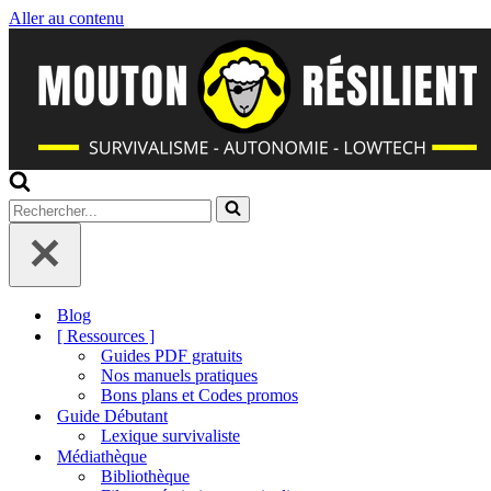
Aller au contenu
Rechercher...
Blog
[ Ressources ]
Guides PDF gratuits
Nos manuels pratiques
Bons plans et Codes promos
Guide Débutant
Lexique survivaliste
Médiathèque
Bibliothèque