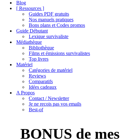
de
Blog
navigation
[ Ressources ]
Guides PDF gratuits
Nos manuels pratiques
Bons plans et Codes promos
Guide Débutant
Lexique survivaliste
Médiathèque
Bibliothèque
Films et émissions survivalistes
Top livres
Matériel
Catégories de matériel
Reviews
Comparatifs
Idées cadeaux
A Propos
Contact / Newsletter
Je ne reçois pas vos emails
Best-of
BONUS de mes