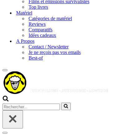
Films et émissions survivalistes
Top livres
Matériel
Catégories de matériel
Reviews
Comparatifs
Idées cadeaux
A Propos
Contact / Newsletter
Je ne reçois pas vos emails
Best-of
Menu
de
navigation
Rechercher...
Menu