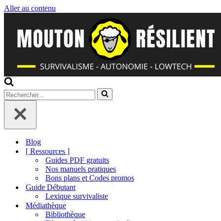
Aller au contenu
Rechercher...
Blog
[ Ressources ]
Guides PDF gratuits
Nos manuels pratiques
Bons plans et Codes promos
Guide Débutant
Lexique survivaliste
Médiathèque
Bibliothèque