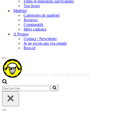
Films et émissions survivalistes
Top livres
Matériel
Catégories de matériel
Reviews
Comparatifs
Idées cadeaux
A Propos
Contact / Newsletter
Je ne reçois pas vos emails
Best-of
Menu
de
navigation
Rechercher...
Menu