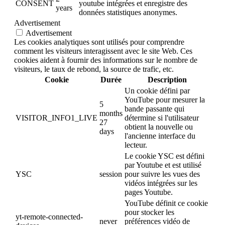
CONSENT
youtube intégrées et enregistre des
years
données statistiques anonymes.
Advertisement
Advertisement
Les cookies analytiques sont utilisés pour comprendre
comment les visiteurs interagissent avec le site Web. Ces
cookies aident à fournir des informations sur le nombre de
visiteurs, le taux de rebond, la source de trafic, etc.
Cookie
Durée
Description
Un cookie défini par
YouTube pour mesurer la
5
bande passante qui
months
VISITOR_INFO1_LIVE
détermine si l'utilisateur
27
obtient la nouvelle ou
days
l'ancienne interface du
lecteur.
Le cookie YSC est défini
par Youtube et est utilisé
YSC
session
pour suivre les vues des
vidéos intégrées sur les
pages Youtube.
YouTube définit ce cookie
pour stocker les
yt-remote-connected-
never
préférences vidéo de