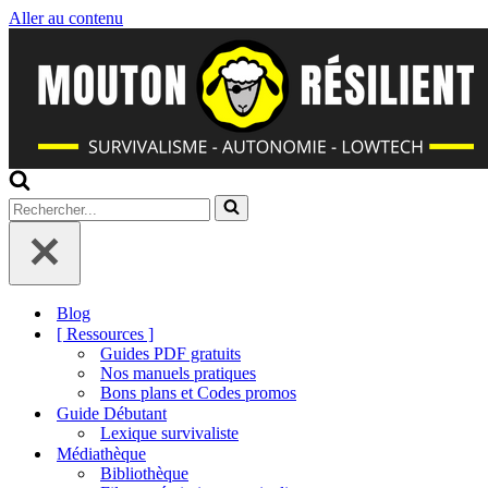
Aller au contenu
Rechercher...
Blog
[ Ressources ]
Guides PDF gratuits
Nos manuels pratiques
Bons plans et Codes promos
Guide Débutant
Lexique survivaliste
Médiathèque
Bibliothèque