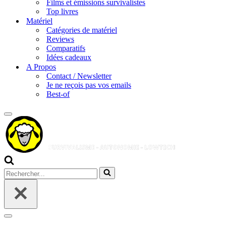
Films et émissions survivalistes
Top livres
Matériel
Catégories de matériel
Reviews
Comparatifs
Idées cadeaux
A Propos
Contact / Newsletter
Je ne reçois pas vos emails
Best-of
Menu
de
navigation
Rechercher...
Menu