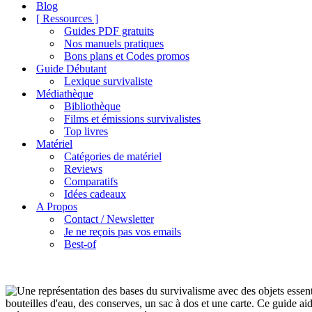
de
Blog
navigation
[ Ressources ]
Guides PDF gratuits
Nos manuels pratiques
Bons plans et Codes promos
Guide Débutant
Lexique survivaliste
Médiathèque
Bibliothèque
Films et émissions survivalistes
Top livres
Matériel
Catégories de matériel
Reviews
Comparatifs
Idées cadeaux
A Propos
Contact / Newsletter
Je ne reçois pas vos emails
Best-of