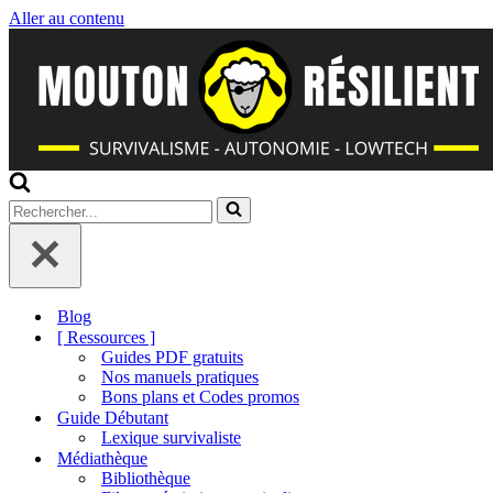
Aller au contenu
Rechercher...
Blog
[ Ressources ]
Guides PDF gratuits
Nos manuels pratiques
Bons plans et Codes promos
Guide Débutant
Lexique survivaliste
Médiathèque
Bibliothèque