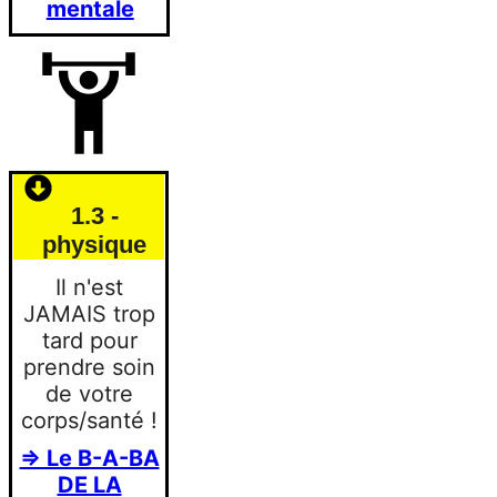
mentale
1.3 -
physique
Il n'est
JAMAIS trop
tard pour
prendre soin
de votre
corps/santé !
=> Le B-A-BA
DE LA