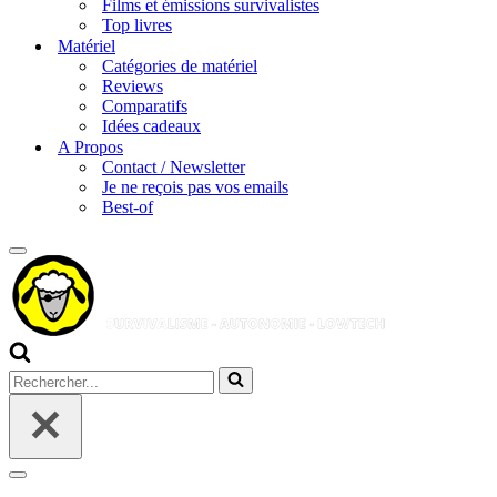
Films et émissions survivalistes
Top livres
Matériel
Catégories de matériel
Reviews
Comparatifs
Idées cadeaux
A Propos
Contact / Newsletter
Je ne reçois pas vos emails
Best-of
Menu
de
navigation
Rechercher...
Menu