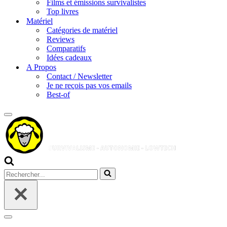
Films et émissions survivalistes
Top livres
Matériel
Catégories de matériel
Reviews
Comparatifs
Idées cadeaux
A Propos
Contact / Newsletter
Je ne reçois pas vos emails
Best-of
Menu
de
navigation
Rechercher...
Menu