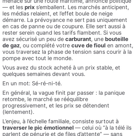
menace sur une route maritime, annonce politique
— et les
prix
s’emballent. Les marchés anticipent,
les médias relaient, et l’effet boule de neige
démarre. La prévoyance ne sert pas uniquement
en cas de panne ou de coupure. Elle sert aussi à
rester serein quand les tarifs flambent. Si vous
avez sécurisé un peu de
carburant
, une
bouteille
de gaz
, ou complété votre
cuve de fioul
en amont,
vous traversez la phase de tension sans courir à la
pompe avec tout le monde.
Vous avez du stock acheté à un prix stable, et
quelques semaines devant vous.
En un mot: Sé-ré-ni-té.
En général, la vague finit par passer : la panique
retombe, le marché se rééquilibre
progressivement, et les prix se détendent
(lentement).
L’enjeu, à l’échelle familiale, consiste surtout à
traverser le pic émotionnel
— celui où “à la télé ils
parlent de pénurie et de files d’attente” — sans