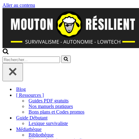
Aller au contenu
Rechercher...
Blog
[ Ressources ]
Guides PDF gratuits
Nos manuels pratiques
Bons plans et Codes promos
Guide Débutant
Lexique survivaliste
Médiathèque
Bibliothèque