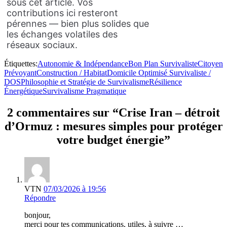
sous cet article. Vos
contributions ici resteront
pérennes — bien plus solides que
les échanges volatiles des
réseaux sociaux.
Étiquettes:
Autonomie & Indépendance
Bon Plan Survivaliste
Citoyen
Prévoyant
Construction / Habitat
Domicile Optimisé Survivaliste /
DOS
Philosophie et Stratégie de Survivalisme
Résilience
Énergétique
Survivalisme Pragmatique
2 commentaires sur “Crise Iran – détroit
d’Ormuz : mesures simples pour protéger
votre budget énergie”
VTN
07/03/2026 à 19:56
Répondre
bonjour,
merci pour tes communications, utiles, à suivre …