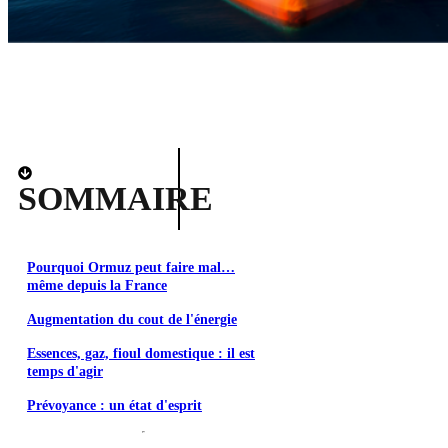
SOMMAIRE
Pourquoi Ormuz peut faire mal…
même depuis la France
Augmentation du cout de l'énergie
Essences, gaz, fioul domestique : il est
temps d'agir
Prévoyance : un état d'esprit