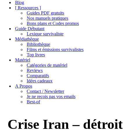
de
Blog
navigation
[ Ressources ]
Guides PDF gratuits
Nos manuels pratiques
Bons plans et Codes promos
Guide Débutant
Lexique survivaliste
Médiathèque
Bibliothèque
Films et émissions survivalistes
Top livres
Matériel
Catégories de matériel
Reviews
Comparatifs
Idées cadeaux
A Propos
Contact / Newsletter
Je ne reçois pas vos emails
Best-of
Crise Iran – détroit