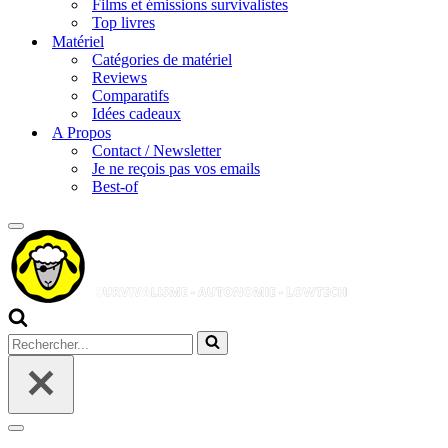
Films et émissions survivalistes
Top livres
Matériel
Catégories de matériel
Reviews
Comparatifs
Idées cadeaux
A Propos
Contact / Newsletter
Je ne reçois pas vos emails
Best-of
Menu
de
navigation
Rechercher...
Menu