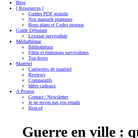
de
Blog
navigation
[ Ressources ]
Guides PDF gratuits
Nos manuels pratiques
Bons plans et Codes promos
Guide Débutant
Lexique survivaliste
Médiathèque
Bibliothèque
Films et émissions survivalistes
Top livres
Matériel
Catégories de matériel
Reviews
Comparatifs
Idées cadeaux
A Propos
Contact / Newsletter
Je ne reçois pas vos emails
Best-of
Guerre en ville : 