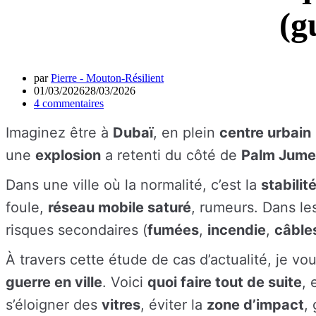
(g
par
Pierre - Mouton-Résilient
01/03/2026
28/03/2026
4 commentaires
Imaginez être à
Dubaï
, en plein
centre urbain
une
explosion
a retenti du côté de
Palm Jume
Dans une ville où la normalité, c’est la
stabilit
foule,
réseau mobile saturé
, rumeurs. Dans le
risques secondaires (
fumées
,
incendie
,
câble
À travers cette étude de cas d’actualité, je v
guerre en ville
. Voici
quoi faire tout de suite
, 
s’éloigner des
vitres
, éviter la
zone d’impact
,