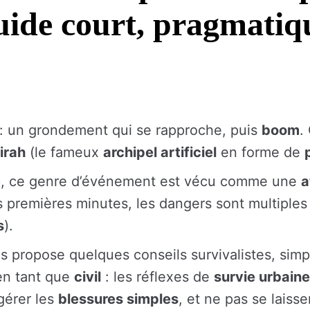
uide court, pragmatiq
: un grondement qui se rapproche, puis
boom
.
irah
(le fameux
archipel artificiel
en forme de
é
, ce genre d’événement est vécu comme une
a
s premières minutes, les dangers sont multiples 
s
).
ous propose quelques conseils survivalistes, sim
en tant que
civil
: les réflexes de
survie urbaine
 gérer les
blessures simples
, et ne pas se laisse