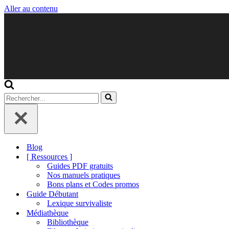
Aller au contenu
Rechercher...
Blog
[ Ressources ]
Guides PDF gratuits
Nos manuels pratiques
Bons plans et Codes promos
Guide Débutant
Lexique survivaliste
Médiathèque
Bibliothèque