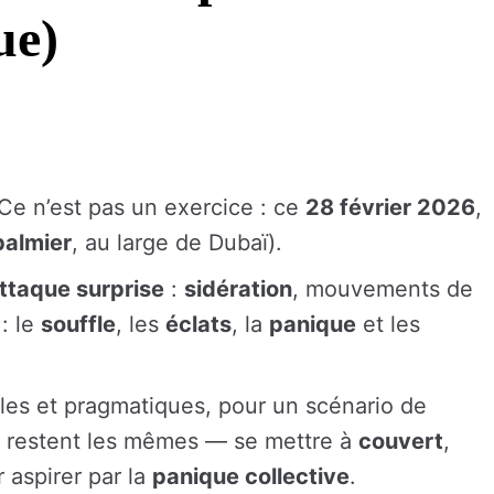
ue)
 Ce n’est pas un exercice : ce
28 février 2026
,
palmier
, au large de Dubaï).
ttaque surprise
:
sidération
, mouvements de
: le
souffle
, les
éclats
, la
panique
et les
ples et pragmatiques, pour un scénario de
restent les mêmes — se mettre à
couvert
,
r aspirer par la
panique collective
.