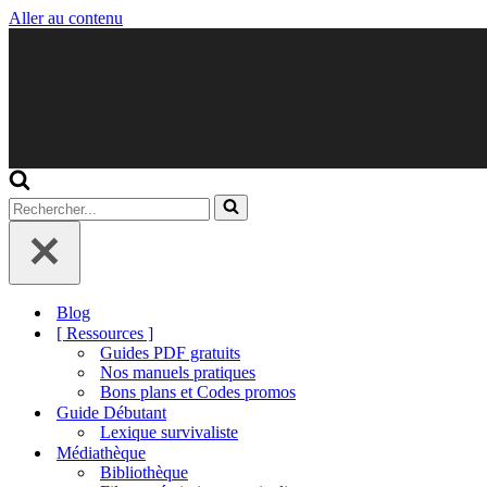
Aller au contenu
Rechercher...
Blog
[ Ressources ]
Guides PDF gratuits
Nos manuels pratiques
Bons plans et Codes promos
Guide Débutant
Lexique survivaliste
Médiathèque
Bibliothèque