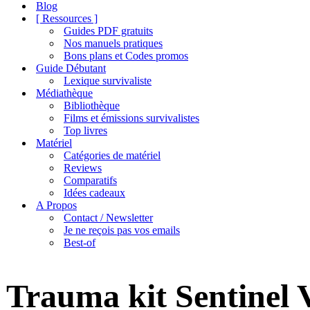
de
Blog
navigation
[ Ressources ]
Guides PDF gratuits
Nos manuels pratiques
Bons plans et Codes promos
Guide Débutant
Lexique survivaliste
Médiathèque
Bibliothèque
Films et émissions survivalistes
Top livres
Matériel
Catégories de matériel
Reviews
Comparatifs
Idées cadeaux
A Propos
Contact / Newsletter
Je ne reçois pas vos emails
Best-of
Trauma kit Sentinel