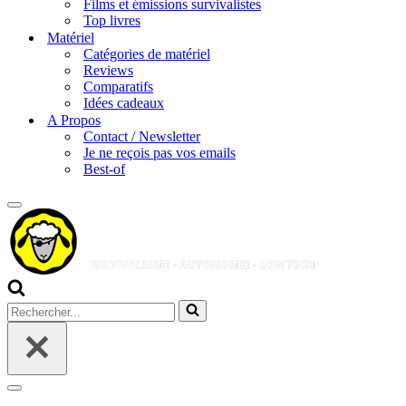
Films et émissions survivalistes
Top livres
Matériel
Catégories de matériel
Reviews
Comparatifs
Idées cadeaux
A Propos
Contact / Newsletter
Je ne reçois pas vos emails
Best-of
Menu
de
navigation
Rechercher...
Menu