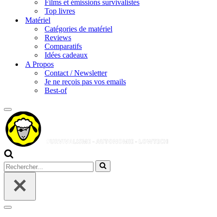
Films et émissions survivalistes
Top livres
Matériel
Catégories de matériel
Reviews
Comparatifs
Idées cadeaux
A Propos
Contact / Newsletter
Je ne reçois pas vos emails
Best-of
Menu
de
navigation
Rechercher...
Menu