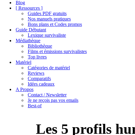
de
Blog
navigation
[ Ressources ]
Guides PDF gratuits
Nos manuels pratiques
Bons plans et Codes promos
Guide Débutant
Lexique survivaliste
Médiathèque
Bibliothèque
Films et émissions survivalistes
Top livres
Matériel
Catégories de matériel
Reviews
Comparatifs
Idées cadeaux
A Propos
Contact / Newsletter
Je ne reçois pas vos emails
Best-of
Les 5 profils h