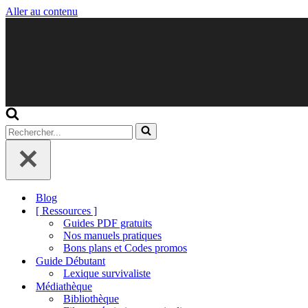
Aller au contenu
Rechercher...
Blog
[ Ressources ]
Guides PDF gratuits
Nos manuels pratiques
Bons plans et Codes promos
Guide Débutant
Lexique survivaliste
Médiathèque
Bibliothèque