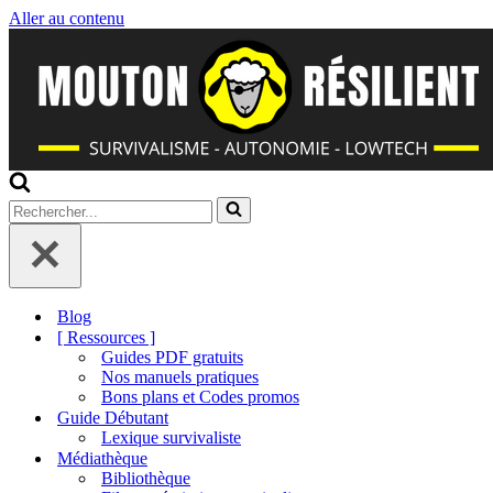
Aller au contenu
Rechercher...
Blog
[ Ressources ]
Guides PDF gratuits
Nos manuels pratiques
Bons plans et Codes promos
Guide Débutant
Lexique survivaliste
Médiathèque
Bibliothèque