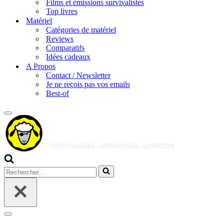
Films et émissions survivalistes
Top livres
Matériel
Catégories de matériel
Reviews
Comparatifs
Idées cadeaux
A Propos
Contact / Newsletter
Je ne reçois pas vos emails
Best-of
Menu
de
navigation
Rechercher...
Menu