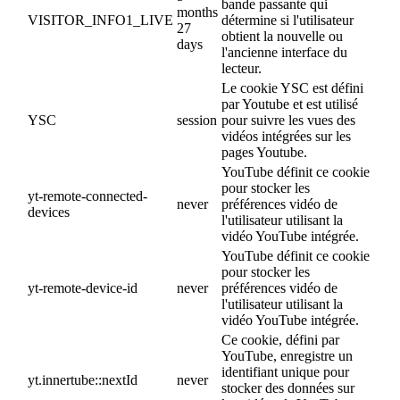
bande passante qui
months
VISITOR_INFO1_LIVE
détermine si l'utilisateur
27
obtient la nouvelle ou
days
l'ancienne interface du
lecteur.
Le cookie YSC est défini
par Youtube et est utilisé
YSC
session
pour suivre les vues des
vidéos intégrées sur les
pages Youtube.
YouTube définit ce cookie
pour stocker les
yt-remote-connected-
never
préférences vidéo de
devices
l'utilisateur utilisant la
vidéo YouTube intégrée.
YouTube définit ce cookie
pour stocker les
yt-remote-device-id
never
préférences vidéo de
l'utilisateur utilisant la
vidéo YouTube intégrée.
Ce cookie, défini par
YouTube, enregistre un
identifiant unique pour
yt.innertube::nextId
never
stocker des données sur