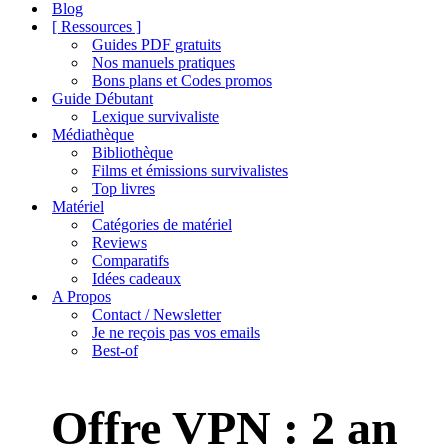
de
Blog
navigation
[ Ressources ]
Guides PDF gratuits
Nos manuels pratiques
Bons plans et Codes promos
Guide Débutant
Lexique survivaliste
Médiathèque
Bibliothèque
Films et émissions survivalistes
Top livres
Matériel
Catégories de matériel
Reviews
Comparatifs
Idées cadeaux
A Propos
Contact / Newsletter
Je ne reçois pas vos emails
Best-of
Offre VPN : 2 an