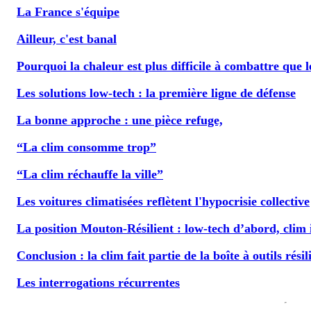
La France s'équipe
Ailleur, c'est banal
Pourquoi la chaleur est plus difficile à combattre que l
Les solutions low-tech : la première ligne de défense
La bonne approche : une pièce refuge,
“La clim consomme trop”
“La clim réchauffe la ville”
Les voitures climatisées reflètent l'hypocrisie collective
La position Mouton-Résilient : low-tech d’abord, clim i
Conclusion : la clim fait partie de la boîte à outils résil
Les interrogations récurrentes