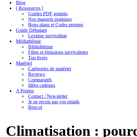
de
Blog
navigation
[ Ressources ]
Guides PDF gratuits
Nos manuels pratiques
Bons plans et Codes promos
Guide Débutant
Lexique survivaliste
Médiathèque
Bibliothèque
Films et émissions survivalistes
Top livres
Matériel
Catégories de matériel
Reviews
Comparatifs
Idées cadeaux
A Propos
Contact / Newsletter
Je ne reçois pas vos emails
Best-of
Climatisation : pourq