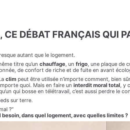
, CE DÉBAT FRANÇAIS QUI PA
presque autant que le logement.
 même titre qu’un
chauffage
, un
frigo
, une plaque de c
tonnée, de confort de riche et de fuite en avant écolo
 La
clim
peut être utilisée n’importe comment, bien sûr
’importe quoi. Mais en faire un
interdit moral total
, y
un qui bosse en télétravail, c’est aussi perdre le con
eds sur terre.
mal ?”
 besoin, dans quel logement, avec quelles limites ?