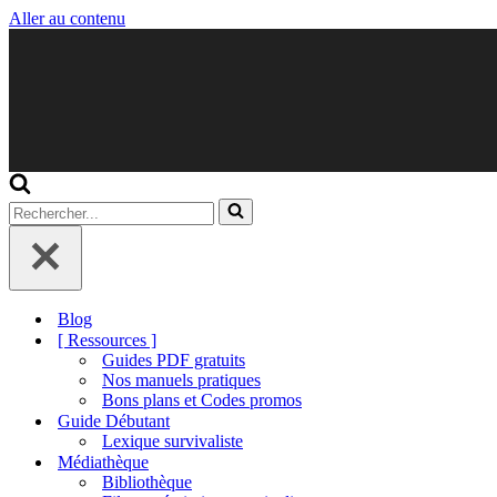
Aller au contenu
Rechercher...
Blog
[ Ressources ]
Guides PDF gratuits
Nos manuels pratiques
Bons plans et Codes promos
Guide Débutant
Lexique survivaliste
Médiathèque
Bibliothèque