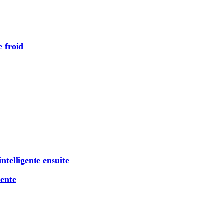
e froid
ntelligente ensuite
iente