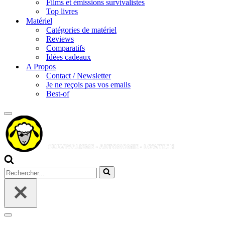
Films et émissions survivalistes
Top livres
Matériel
Catégories de matériel
Reviews
Comparatifs
Idées cadeaux
A Propos
Contact / Newsletter
Je ne reçois pas vos emails
Best-of
Menu
de
navigation
Rechercher...
Menu