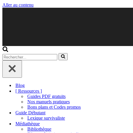
Aller au contenu
Rechercher...
Blog
[ Ressources ]
Guides PDF gratuits
Nos manuels pratiques
Bons plans et Codes promos
Guide Débutant
Lexique survivaliste
Médiathèque
Bibliothèque