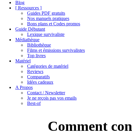
de
Blog
navigation
[ Ressources ]
Guides PDF gratuits
Nos manuels pratiques
Bons plans et Codes promos
Guide Débutant
Lexique survivaliste
Médiathèque
Bibliothèque
Films et émissions survivalistes
Top livres
Matériel
Catégories de matériel
Reviews
Comparatifs
Idées cadeaux
A Propos
Contact / Newsletter
Je ne reçois pas vos emails
Best-of
Comment conva