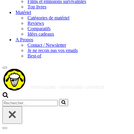
Films et émissions survivalistes
Top livres
Matériel
Catégories de matériel
Reviews
Comparatifs
Idées cadeaux
A Propos
Contact / Newsletter
Je ne reçois pas vos emails
Best-of
Menu
de
navigation
Rechercher...
Menu