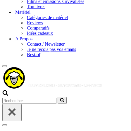
Films et émissions survivalistes
Top livres
Matériel
Catégories de matériel
Reviews
Comparatifs
Idées cadeaux
A Propos
Contact / Newsletter
Je ne reçois pas vos emails
Best-of
Menu
de
navigation
Rechercher...
Menu