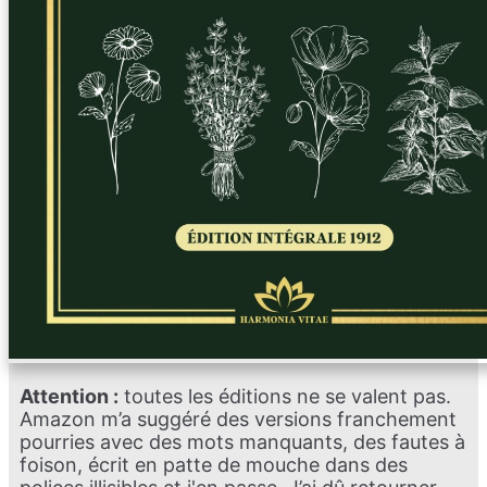
Attention :
toutes les éditions ne se valent pas.
Amazon m’a suggéré des versions franchement
pourries avec des mots manquants, des fautes à
foison, écrit en patte de mouche dans des