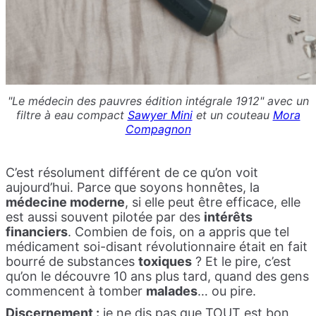
"Le médecin des pauvres édition intégrale 1912" avec un
filtre à eau compact
Sawyer Mini
et un couteau
Mora
Compagnon
C’est résolument différent de ce qu’on voit
aujourd’hui. Parce que soyons honnêtes, la
médecine moderne
, si elle peut être efficace, elle
est aussi souvent pilotée par des
intérêts
financiers
. Combien de fois, on a appris que tel
médicament soi-disant révolutionnaire était en fait
bourré de substances
toxiques
? Et le pire, c’est
qu’on le découvre 10 ans plus tard, quand des gens
commencent à tomber
malades
… ou pire.
Discernement :
je ne dis pas que TOUT est bon