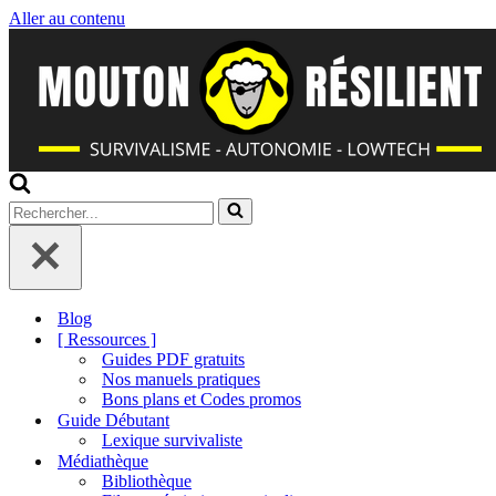
Aller au contenu
Rechercher...
Blog
[ Ressources ]
Guides PDF gratuits
Nos manuels pratiques
Bons plans et Codes promos
Guide Débutant
Lexique survivaliste
Médiathèque
Bibliothèque