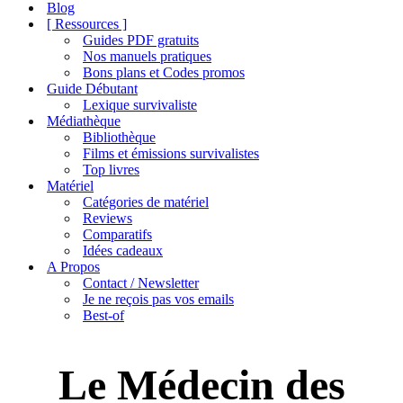
de
Blog
navigation
[ Ressources ]
Guides PDF gratuits
Nos manuels pratiques
Bons plans et Codes promos
Guide Débutant
Lexique survivaliste
Médiathèque
Bibliothèque
Films et émissions survivalistes
Top livres
Matériel
Catégories de matériel
Reviews
Comparatifs
Idées cadeaux
A Propos
Contact / Newsletter
Je ne reçois pas vos emails
Best-of
Le Médecin des