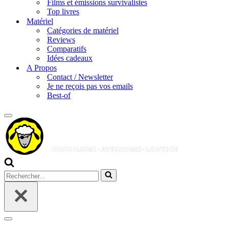
Films et émissions survivalistes
Top livres
Matériel
Catégories de matériel
Reviews
Comparatifs
Idées cadeaux
A Propos
Contact / Newsletter
Je ne reçois pas vos emails
Best-of
Menu
de
navigation
Rechercher...
Menu