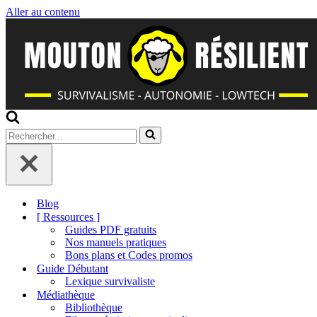
Aller au contenu
Rechercher...
Blog
[ Ressources ]
Guides PDF gratuits
Nos manuels pratiques
Bons plans et Codes promos
Guide Débutant
Lexique survivaliste
Médiathèque
Bibliothèque