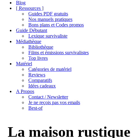
de
Blog
navigation
[ Ressources ]
Guides PDF gratuits
Nos manuels pratiques
Bons plans et Codes promos
Guide Débutant
Lexique survivaliste
Médiathèque
Bibliothèque
Films et émissions survivalistes
Top livres
Matériel
Catégories de matériel
Reviews
Comparatifs
Idées cadeaux
A Propos
Contact / Newsletter
Je ne reçois pas vos emails
Best-of
La maison rustique