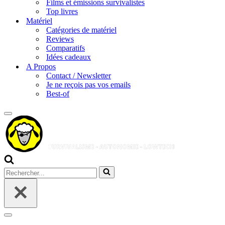
Films et émissions survivalistes
Top livres
Matériel
Catégories de matériel
Reviews
Comparatifs
Idées cadeaux
A Propos
Contact / Newsletter
Je ne reçois pas vos emails
Best-of
Menu
de
navigation
Rechercher...
Menu