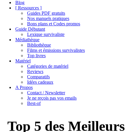
de
Blog
navigation
[ Ressources ]
Guides PDF gratuits
Nos manuels pratiques
Bons plans et Codes promos
Guide Débutant
Lexique survivaliste
Médiathèque
Bibliothèque
Films et émissions survivalistes
Top livres
Matériel
Catégories de matériel
Reviews
Comparatifs
Idées cadeaux
A Propos
Contact / Newsletter
Je ne reçois pas vos emails
Best-of
Top 5 des Meilleurs