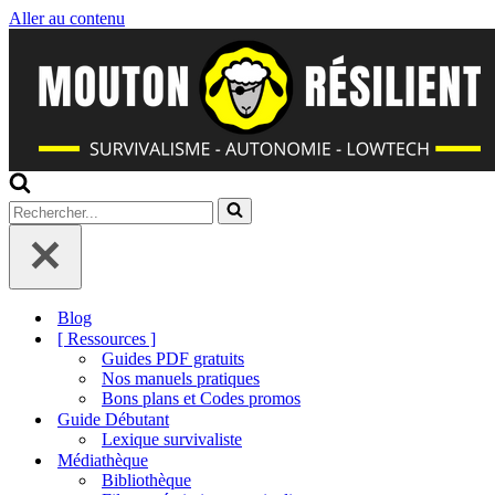
Aller au contenu
Rechercher...
Blog
[ Ressources ]
Guides PDF gratuits
Nos manuels pratiques
Bons plans et Codes promos
Guide Débutant
Lexique survivaliste
Médiathèque
Bibliothèque