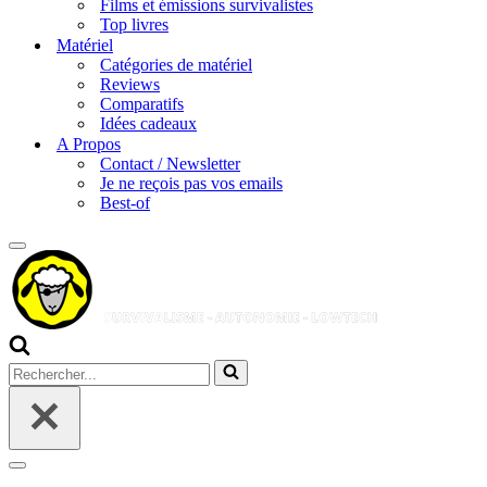
Films et émissions survivalistes
Top livres
Matériel
Catégories de matériel
Reviews
Comparatifs
Idées cadeaux
A Propos
Contact / Newsletter
Je ne reçois pas vos emails
Best-of
Menu
de
navigation
Rechercher...
Menu