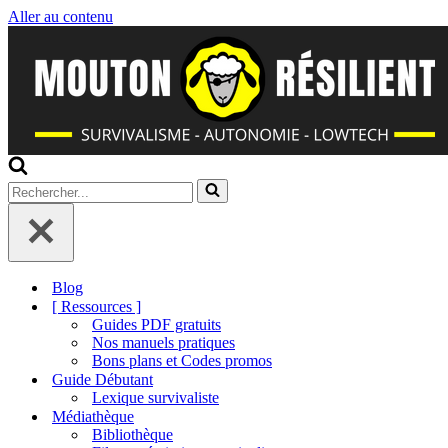
Aller au contenu
Rechercher...
Blog
[ Ressources ]
Guides PDF gratuits
Nos manuels pratiques
Bons plans et Codes promos
Guide Débutant
Lexique survivaliste
Médiathèque
Bibliothèque