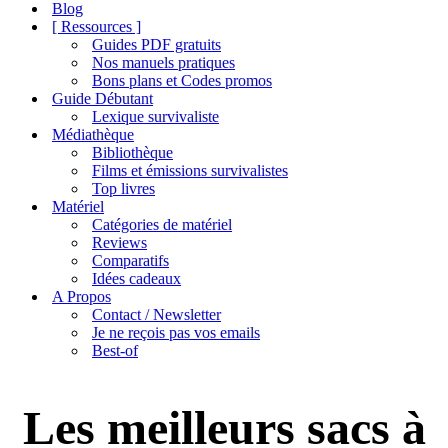
de
Blog
navigation
[ Ressources ]
Guides PDF gratuits
Nos manuels pratiques
Bons plans et Codes promos
Guide Débutant
Lexique survivaliste
Médiathèque
Bibliothèque
Films et émissions survivalistes
Top livres
Matériel
Catégories de matériel
Reviews
Comparatifs
Idées cadeaux
A Propos
Contact / Newsletter
Je ne reçois pas vos emails
Best-of
Les meilleurs sacs à