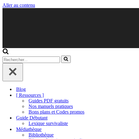
Aller au contenu
Rechercher...
Blog
[ Ressources ]
Guides PDF gratuits
Nos manuels pratiques
Bons plans et Codes promos
Guide Débutant
Lexique survivaliste
Médiathèque
Bibliothèque