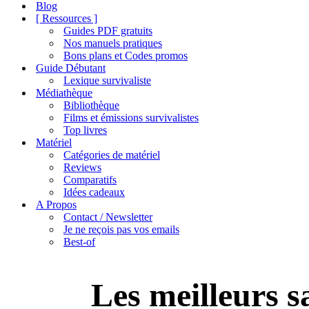
de
Blog
navigation
[ Ressources ]
Guides PDF gratuits
Nos manuels pratiques
Bons plans et Codes promos
Guide Débutant
Lexique survivaliste
Médiathèque
Bibliothèque
Films et émissions survivalistes
Top livres
Matériel
Catégories de matériel
Reviews
Comparatifs
Idées cadeaux
A Propos
Contact / Newsletter
Je ne reçois pas vos emails
Best-of
Les meilleurs s