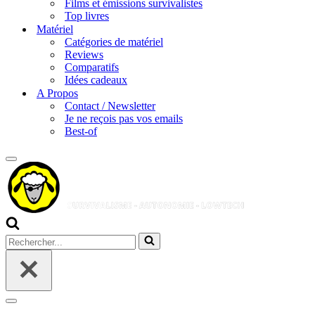
Films et émissions survivalistes
Top livres
Matériel
Catégories de matériel
Reviews
Comparatifs
Idées cadeaux
A Propos
Contact / Newsletter
Je ne reçois pas vos emails
Best-of
Menu
de
navigation
Rechercher...
Menu