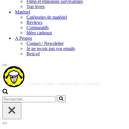
Films et émissions survivalistes
Top livres
Matériel
Catégories de matériel
Reviews
Comparatifs
Idées cadeaux
A Propos
Contact / Newsletter
Je ne reçois pas vos emails
Best-of
Menu
de
navigation
Rechercher...
Menu