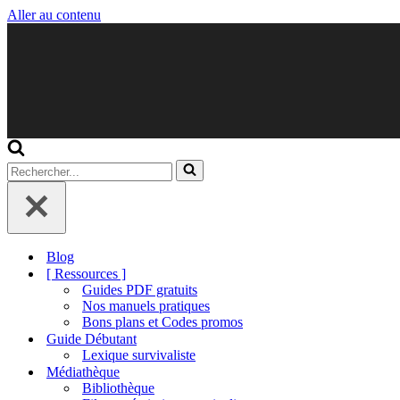
Aller au contenu
Rechercher...
Blog
[ Ressources ]
Guides PDF gratuits
Nos manuels pratiques
Bons plans et Codes promos
Guide Débutant
Lexique survivaliste
Médiathèque
Bibliothèque