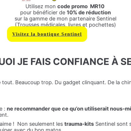
Utilisez mon
code promo
MR10
pour bénéficier de
10% de réduction
sur la gamme de mon partenaire Sentinel
(Trousses médicales, livres et pochettes)
Visitez la boutique Sentinel
OI JE FAIS CONFIANCE À S
e tout. Beaucoup trop. Du gadget clinquant. De la chi
e :
ne recommander que ce qu’on utiliserait nous-mê
ent.
n aime ! Non seulement les
trauma-kits
Sentinel sont s
équiper avec du bon matos.