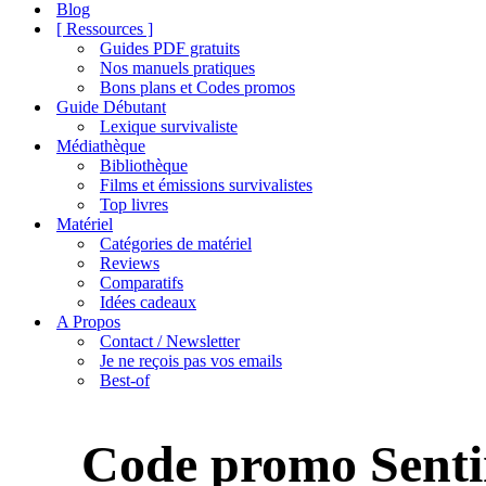
de
Blog
navigation
[ Ressources ]
Guides PDF gratuits
Nos manuels pratiques
Bons plans et Codes promos
Guide Débutant
Lexique survivaliste
Médiathèque
Bibliothèque
Films et émissions survivalistes
Top livres
Matériel
Catégories de matériel
Reviews
Comparatifs
Idées cadeaux
A Propos
Contact / Newsletter
Je ne reçois pas vos emails
Best-of
Code promo Sentin