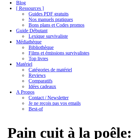
de
Blog
navigation
[ Ressources ]
Guides PDF gratuits
Nos manuels pratiques
Bons plans et Codes promos
Guide Débutant
Lexique survivaliste
Médiathèque
Bibliothèque
Films et émissions survivalistes
Top livres
Matériel
Catégories de matériel
Reviews
Comparatifs
Idées cadeaux
A Propos
Contact / Newsletter
Je ne reçois pas vos emails
Best-of
Pain cuit à la poêle: