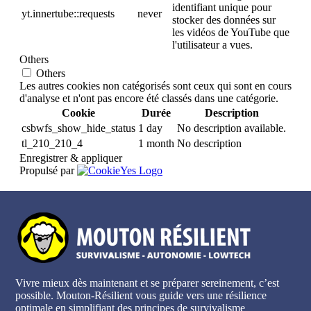
identifiant unique pour
yt.innertube::requests
never
stocker des données sur
les vidéos de YouTube que
l'utilisateur a vues.
Others
Others
Les autres cookies non catégorisés sont ceux qui sont en cours
d'analyse et n'ont pas encore été classés dans une catégorie.
Cookie
Durée
Description
csbwfs_show_hide_status
1 day
No description available.
tl_210_210_4
1 month
No description
Enregistrer & appliquer
Propulsé par
Vivre mieux dès maintenant et se préparer sereinement, c’est
possible. Mouton-Résilient vous guide vers une résilience
optimale en simplifiant des principes de survivalisme