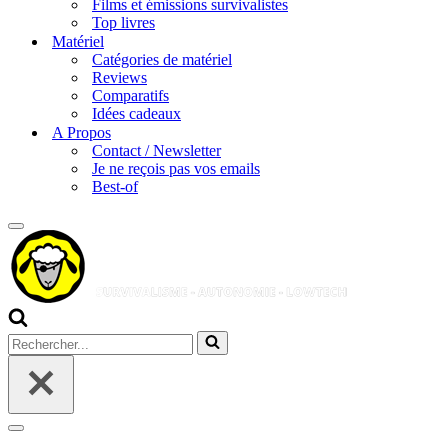
Films et émissions survivalistes
Top livres
Matériel
Catégories de matériel
Reviews
Comparatifs
Idées cadeaux
A Propos
Contact / Newsletter
Je ne reçois pas vos emails
Best-of
Menu
de
navigation
Rechercher...
Menu