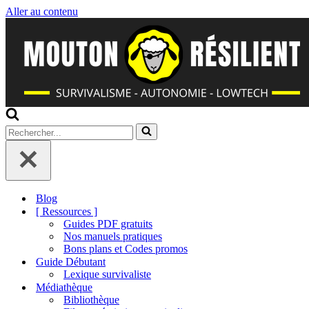
Aller au contenu
Rechercher...
Blog
[ Ressources ]
Guides PDF gratuits
Nos manuels pratiques
Bons plans et Codes promos
Guide Débutant
Lexique survivaliste
Médiathèque
Bibliothèque