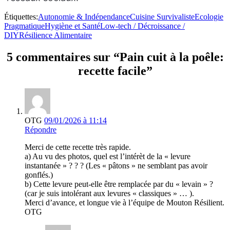
Étiquettes:
Autonomie & Indépendance
Cuisine Survivaliste
Ecologie
Pragmatique
Hygiène et Santé
Low-tech / Décroissance /
DIY
Résilience Alimentaire
5 commentaires sur “Pain cuit à la poêle:
recette facile”
OTG
09/01/2026 à 11:14
Répondre
Merci de cette recette très rapide.
a) Au vu des photos, quel est l’intérèt de la « levure
instantanée » ? ? ? (Les « pâtons » ne semblant pas avoir
gonflés.)
b) Cette levure peut-elle être remplacée par du « levain » ?
(car je suis intolérant aux levures « classiques » … ).
Merci d’avance, et longue vie à l’équipe de Mouton Résilient.
OTG