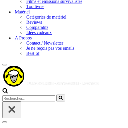
Films et émissions survivalistes
Top livres
Matériel
Catégories de matériel
Reviews
Comparatifs
Idées cadeaux
A Propos
Contact / Newsletter
Je ne reçois pas vos emails
Best-of
Menu
de
navigation
Rechercher...
Menu