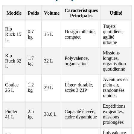
Caractéristiques
Modèle
Poids
Volume
Utilité
Principales
Trajets
Rip
0.7
Design militaire,
quotidiens,
Ruck 15
15 L
kg
compact
agilité
L
urbaine
Missions
Rip
1.7
Polyvalence,
longues,
Ruck 32
32 L
kg
organisation
organisation
L
quotidienne
Aventures en
Coulee
1.2
Léger, durable,
plein air,
29 L
25 L
kg
accès 3-ZIP
randonnées
rapides
Expéditions
Pintler
2.5
Capacité élevée,
exigeantes,
38.6 L
41 L
kg
cadre dynamique
missions
prolongées
Polyvalence