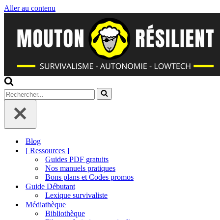
Aller au contenu
Rechercher...
Blog
[ Ressources ]
Guides PDF gratuits
Nos manuels pratiques
Bons plans et Codes promos
Guide Débutant
Lexique survivaliste
Médiathèque
Bibliothèque