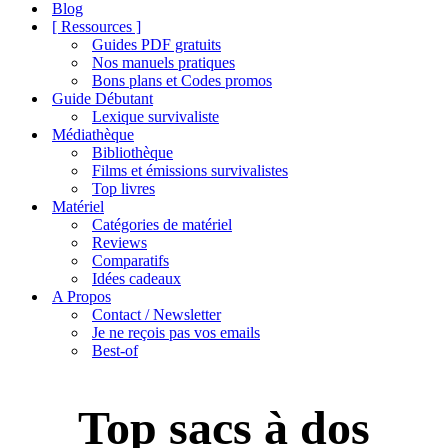
de
Blog
navigation
[ Ressources ]
Guides PDF gratuits
Nos manuels pratiques
Bons plans et Codes promos
Guide Débutant
Lexique survivaliste
Médiathèque
Bibliothèque
Films et émissions survivalistes
Top livres
Matériel
Catégories de matériel
Reviews
Comparatifs
Idées cadeaux
A Propos
Contact / Newsletter
Je ne reçois pas vos emails
Best-of
Top sacs à dos