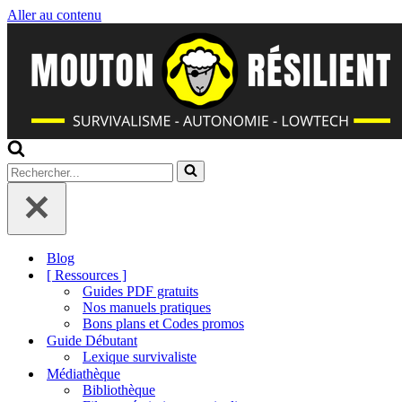
Aller au contenu
Rechercher...
Blog
[ Ressources ]
Guides PDF gratuits
Nos manuels pratiques
Bons plans et Codes promos
Guide Débutant
Lexique survivaliste
Médiathèque
Bibliothèque