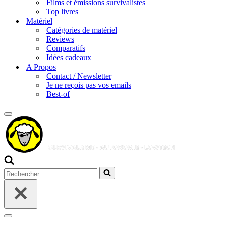
Films et émissions survivalistes
Top livres
Matériel
Catégories de matériel
Reviews
Comparatifs
Idées cadeaux
A Propos
Contact / Newsletter
Je ne reçois pas vos emails
Best-of
Menu
de
navigation
Rechercher...
Menu