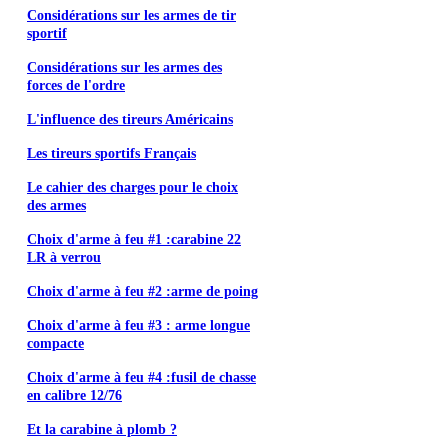
Considérations sur les armes de tir
sportif
Considérations sur les armes des
forces de l'ordre
L'influence des tireurs Américains
Les tireurs sportifs Français
Le cahier des charges pour le choix
des armes
Choix d'arme à feu #1 :carabine 22
LR à verrou
Choix d'arme à feu #2 :arme de poing
Choix d'arme à feu #3 : arme longue
compacte
Choix d'arme à feu #4 :fusil de chasse
en calibre 12/76
Et la carabine à plomb ?