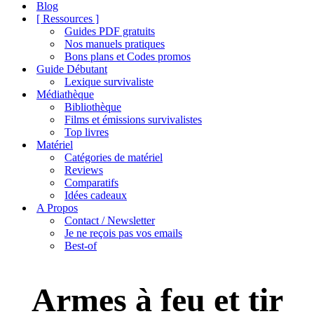
de
Blog
navigation
[ Ressources ]
Guides PDF gratuits
Nos manuels pratiques
Bons plans et Codes promos
Guide Débutant
Lexique survivaliste
Médiathèque
Bibliothèque
Films et émissions survivalistes
Top livres
Matériel
Catégories de matériel
Reviews
Comparatifs
Idées cadeaux
A Propos
Contact / Newsletter
Je ne reçois pas vos emails
Best-of
Armes à feu et tir