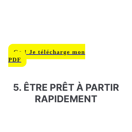
Excellent guide moderne :
Manuel Russe - Retex de
Combat accessible en
PDF ici.
Go ! Je télécharge mon
PDF
5. ÊTRE PRÊT À PARTIR
RAPIDEMENT