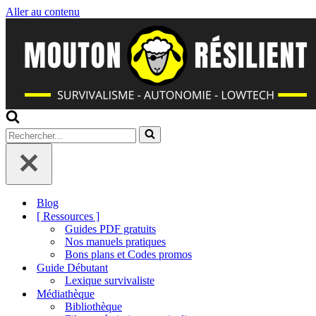
Aller au contenu
Rechercher...
Blog
[ Ressources ]
Guides PDF gratuits
Nos manuels pratiques
Bons plans et Codes promos
Guide Débutant
Lexique survivaliste
Médiathèque
Bibliothèque