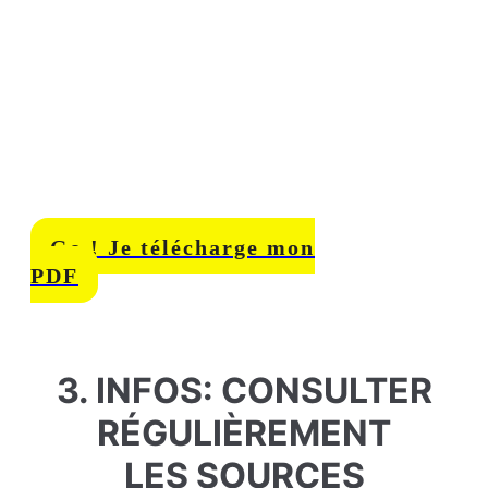
Exclusif:
Distribué dans
tous les foyers suédois en
2024, découvrez ce guide
essentiel
pour se
préparer aux urgences,
traduit en français.
Go ! Je télécharge mon
PDF
3. INFOS: CONSULTER
RÉGULIÈREMENT
LES SOURCES