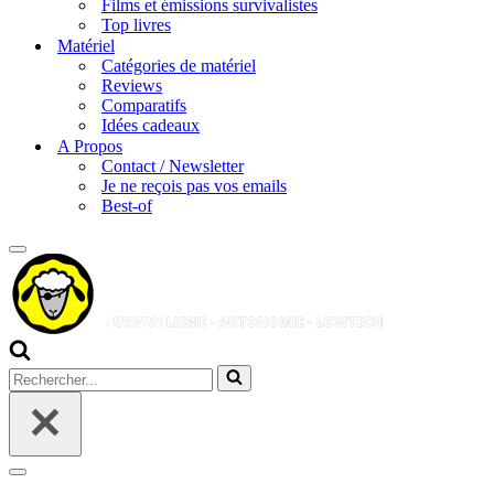
Films et émissions survivalistes
Top livres
Matériel
Catégories de matériel
Reviews
Comparatifs
Idées cadeaux
A Propos
Contact / Newsletter
Je ne reçois pas vos emails
Best-of
Menu
de
navigation
Rechercher...
Menu