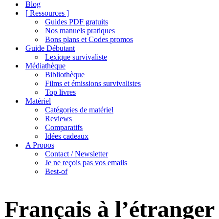
de
Blog
navigation
[ Ressources ]
Guides PDF gratuits
Nos manuels pratiques
Bons plans et Codes promos
Guide Débutant
Lexique survivaliste
Médiathèque
Bibliothèque
Films et émissions survivalistes
Top livres
Matériel
Catégories de matériel
Reviews
Comparatifs
Idées cadeaux
A Propos
Contact / Newsletter
Je ne reçois pas vos emails
Best-of
Français à l’étranger