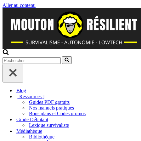
Aller au contenu
Rechercher...
Blog
[ Ressources ]
Guides PDF gratuits
Nos manuels pratiques
Bons plans et Codes promos
Guide Débutant
Lexique survivaliste
Médiathèque
Bibliothèque