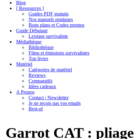
de
Blog
navigation
[ Ressources ]
Guides PDF gratuits
Nos manuels pratiques
Bons plans et Codes promos
Guide Débutant
Lexique survivaliste
Médiathèque
Bibliothèque
Films et émissions survivalistes
Top livres
Matériel
Catégories de matériel
Reviews
Comparatifs
Idées cadeaux
A Propos
Contact / Newsletter
Je ne reçois pas vos emails
Best-of
Garrot CAT : pliage