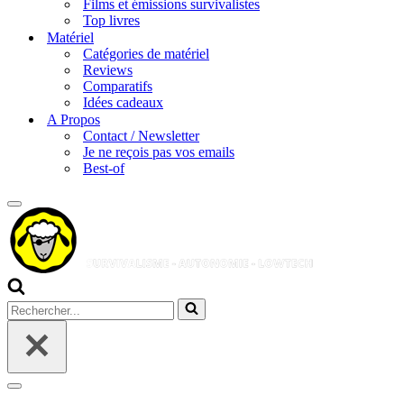
Films et émissions survivalistes
Top livres
Matériel
Catégories de matériel
Reviews
Comparatifs
Idées cadeaux
A Propos
Contact / Newsletter
Je ne reçois pas vos emails
Best-of
Menu
de
navigation
Rechercher...
Menu