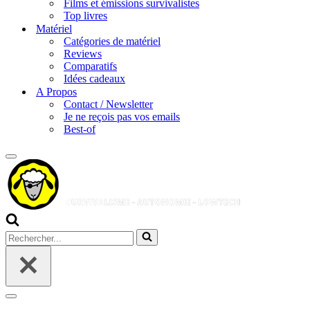
Films et émissions survivalistes
Top livres
Matériel
Catégories de matériel
Reviews
Comparatifs
Idées cadeaux
A Propos
Contact / Newsletter
Je ne reçois pas vos emails
Best-of
Menu
de
navigation
Rechercher...
Menu