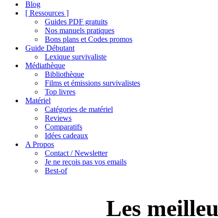
de
Blog
navigation
[ Ressources ]
Guides PDF gratuits
Nos manuels pratiques
Bons plans et Codes promos
Guide Débutant
Lexique survivaliste
Médiathèque
Bibliothèque
Films et émissions survivalistes
Top livres
Matériel
Catégories de matériel
Reviews
Comparatifs
Idées cadeaux
A Propos
Contact / Newsletter
Je ne reçois pas vos emails
Best-of
Les meilleu