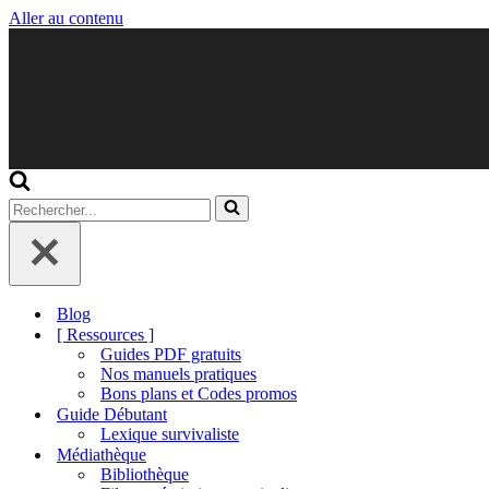
Aller au contenu
Rechercher...
Blog
[ Ressources ]
Guides PDF gratuits
Nos manuels pratiques
Bons plans et Codes promos
Guide Débutant
Lexique survivaliste
Médiathèque
Bibliothèque