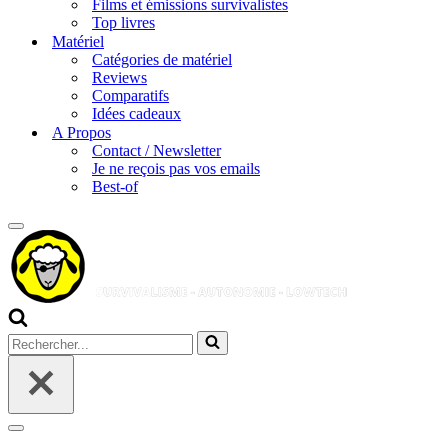
Films et émissions survivalistes
Top livres
Matériel
Catégories de matériel
Reviews
Comparatifs
Idées cadeaux
A Propos
Contact / Newsletter
Je ne reçois pas vos emails
Best-of
Menu
de
navigation
Rechercher...
Menu