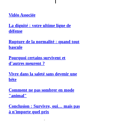
Vidéo Associée
La dignité : votre ultime ligne de
défense
Rupture de la normalité : quand tout
bascule
Pourquoi certains survivent et
d’autres meurent ?
Vivre dans la saleté sans devenir une
bête
Comment ne pas sombrer en mode
"animal"
Conclusion : Survivre, oui… mais pas
à n'importe quel prix