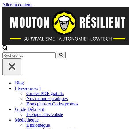
Aller au contenu
Rechercher...
Blog
[ Ressources ]
Guides PDF gratuits
Nos manuels pratiques
Bons plans et Codes promos
Guide Débutant
Lexique survivaliste
Médiathèque
Bibliothèque