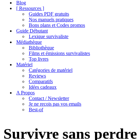
de
Blog
navigation
[ Ressources ]
Guides PDF gratuits
Nos manuels pratiques
Bons plans et Codes promos
Guide Débutant
Lexique survivaliste
Médiathèque
Bibliothèque
Films et émissions survivalistes
Top livres
Matériel
Catégories de matériel
Reviews
Comparatifs
Idées cadeaux
A Propos
Contact / Newsletter
Je ne reçois pas vos emails
Best-of
Survivre sans perdre