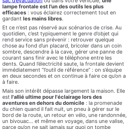
sac d’évacuation
ou dans votre véhicule,
une
lampe frontale est l’un des outils les plus
efficaces
: vous éclairez correctement tout en
gardant
les mains libres
.
Et ce n’est pas réservé aux scénarios de crise. Au
quotidien, c’est typiquement le genre d’objet qui
rend service sans prévenir : retrouver quelque
chose au fond d’un placard, bricoler dans un coin
sombre, descendre à la cave, gérer une panne de
courant sans finir avec le téléphone entre les
dents. Quand l’électricité saute, la frontale devient
immédiatement “l’outil de référence” : on s’équipe
en deux secondes et on continue à faire ce qu’on a
à faire.
Mais son intérêt dépasse largement la maison. Elle
est
l'allié ultime pour l'éclairage lors des
aventures en dehors du domicile
: la promenade
du chien quand il fait nuit, un pneu à gérer sur le
bord de la route, un retour en vélo, une randonnée,
un bivouac… et même en voyage, dans une valise,
parce qu’on ne sait jamais sur quoi on tombe