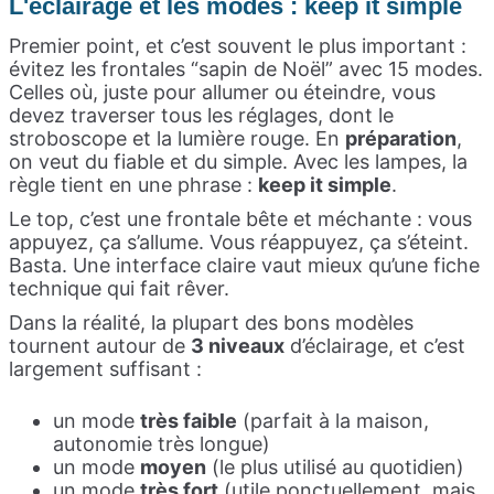
L'éclairage et les modes : keep it simple
Premier point, et c’est souvent le plus important :
évitez les frontales “sapin de Noël” avec 15 modes.
Celles où, juste pour allumer ou éteindre, vous
devez traverser tous les réglages, dont le
stroboscope et la lumière rouge. En
préparation
,
on veut du fiable et du simple. Avec les lampes, la
règle tient en une phrase :
keep it simple
.
Le top, c’est une frontale bête et méchante : vous
appuyez, ça s’allume. Vous réappuyez, ça s’éteint.
Basta. Une interface claire vaut mieux qu’une fiche
technique qui fait rêver.
Dans la réalité, la plupart des bons modèles
tournent autour de
3 niveaux
d’éclairage, et c’est
largement suffisant :
un mode
très faible
(parfait à la maison,
autonomie très longue)
un mode
moyen
(le plus utilisé au quotidien)
un mode
très fort
(utile ponctuellement, mais