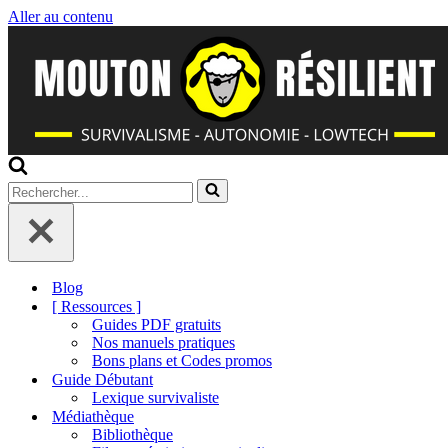
Aller au contenu
Rechercher...
Blog
[ Ressources ]
Guides PDF gratuits
Nos manuels pratiques
Bons plans et Codes promos
Guide Débutant
Lexique survivaliste
Médiathèque
Bibliothèque