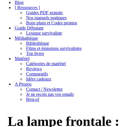
de
Blog
navigation
[ Ressources ]
Guides PDF gratuits
Nos manuels pratiques
Bons plans et Codes promos
Guide Débutant
Lexique survivaliste
Médiathèque
Bibliothèque
Films et émissions survivalistes
Top livres
Matériel
Catégories de matériel
Reviews
Comparatifs
Idées cadeaux
A Propos
Contact / Newsletter
Je ne reçois pas vos emails
Best-of
La lampe frontale :