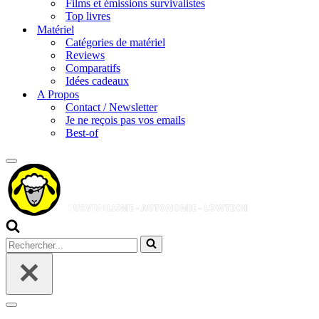
Films et émissions survivalistes
Top livres
Matériel
Catégories de matériel
Reviews
Comparatifs
Idées cadeaux
A Propos
Contact / Newsletter
Je ne reçois pas vos emails
Best-of
Menu
de
navigation
Rechercher...
Menu