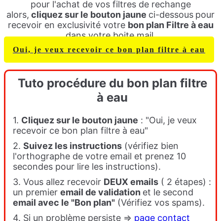
pour l'achat de vos filtres de rechange
alors,
cliquez sur le bouton jaune
ci-dessous
pour
recevoir en exclusivité votre
bon plan Filtre à eau
dans votre boite mail.
Oui, je veux recevoir ce bon plan filtre à eau
Tuto procédure du bon plan filtre
à eau
1.
Cliquez sur le bouton jaune
: "Oui, je veux
recevoir ce bon plan filtre à eau"
2.
Suivez les instructions
(vérifiez bien
l'orthographe de votre email et prenez 10
secondes pour lire les instructions).
3. Vous allez recevoir
DEUX emails
( 2 étapes) :
un premier
email de validatio
n
et le second
email avec le "Bon plan"
(Vérifiez vos spams).
4. Si un problème persiste =>
page contact