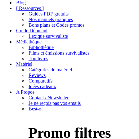
de
Blog
navigation
[ Ressources ]
Guides PDF gratuits
Nos manuels pratiques
Bons plans et Codes promos
Guide Débutant
Lexique survivaliste
Médiathèque
Bibliothèque
Films et émissions survivalistes
Top livres
Matériel
Catégories de matériel
Reviews
Comparatifs
Idées cadeaux
A Propos
Contact / Newsletter
Je ne reçois pas vos emails
Best-of
Promo filtres