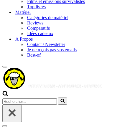
Films et émissions survivalistes
Top livres
Matériel
Catégories de matériel
Reviews
Comparatifs
Idées cadeaux
A Propos
Contact / Newsletter
Je ne reçois pas vos emails
Best-of
Menu
de
navigation
Rechercher...
Menu