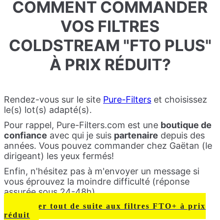
COMMENT COMMANDER
VOS FILTRES
COLDSTREAM "FTO PLUS"
À PRIX RÉDUIT?
Rendez-vous sur le site
Pure-Filters
et choisissez
le(s) lot(s) adapté(s).
Pour rappel, Pure-Filters.com est une
boutique de
confiance
avec qui je suis
partenaire
depuis des
années. Vous pouvez commander chez Gaëtan (le
dirigeant) les yeux fermés!
Enfin, n'hésitez pas à m'envoyer un message si
vous éprouvez la moindre difficulté (réponse
assurée sous 24-48h).
Accéder tout de suite aux filtres FTO+ à prix
réduit