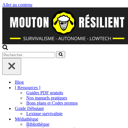
Aller au contenu
Rechercher...
Blog
[ Ressources ]
Guides PDF gratuits
Nos manuels pratiques
Bons plans et Codes promos
Guide Débutant
Lexique survivaliste
Médiathèque
Bibliothèque