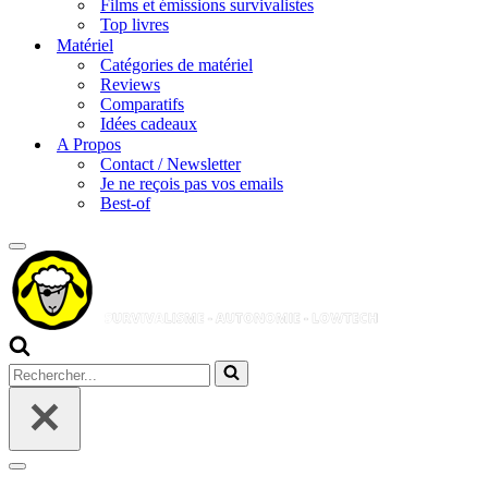
Films et émissions survivalistes
Top livres
Matériel
Catégories de matériel
Reviews
Comparatifs
Idées cadeaux
A Propos
Contact / Newsletter
Je ne reçois pas vos emails
Best-of
Menu
de
navigation
Rechercher...
Menu