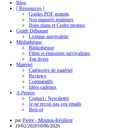
de
Blog
navigation
[ Ressources ]
Guides PDF gratuits
Nos manuels pratiques
Bons plans et Codes promos
Guide Débutant
Lexique survivaliste
Médiathèque
Bibliothèque
Films et émissions survivalistes
Top livres
Matériel
Catégories de matériel
Reviews
Comparatifs
Idées cadeaux
A Propos
Contact / Newsletter
Je ne reçois pas vos emails
Best-of
par
Pierre - Mouton-Résilient
19/02/2020
10/06/2026