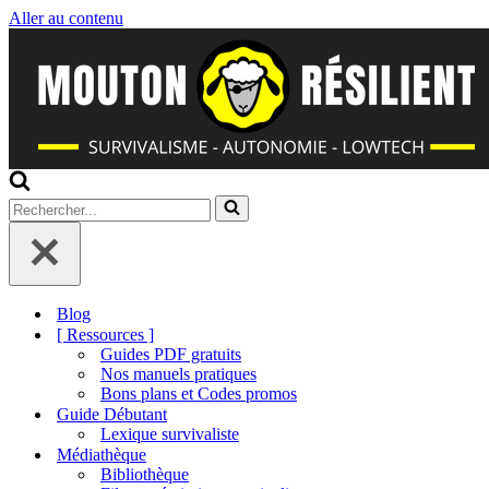
Aller au contenu
Rechercher...
Blog
[ Ressources ]
Guides PDF gratuits
Nos manuels pratiques
Bons plans et Codes promos
Guide Débutant
Lexique survivaliste
Médiathèque
Bibliothèque