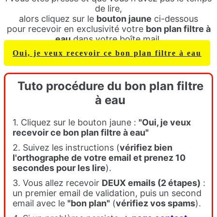
de lire,
alors cliquez sur le
bouton jaune
ci-dessous
pour recevoir en exclusivité votre
bon plan filtre à
eau
dans votre boîte mail.
Oui, je veux recevoir ce bon plan filtre à eau
Tuto procédure du bon plan filtre
à eau
1. Cliquez sur le bouton jaune :
"Oui, je veux
recevoir ce bon plan filtre à eau"
2. Suivez les instructions (
vérifiez bien
l'orthographe de votre email et prenez 10
secondes pour les lire
).
3. Vous allez recevoir
DEUX emails (2 étapes)
:
un premier email de validation, puis un second
email avec le
"bon plan"
(
vérifiez vos spams
).