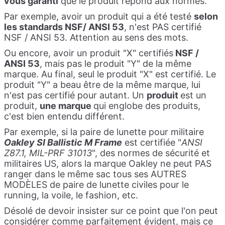
vous garanti
que le produit répond aux normes.
Par exemple, avoir un produit qui a été testé
selon
les standards NSF/ ANSI 53
, n'est PAS certifié
NSF / ANSI 53. Attention au sens des mots.
Ou encore, avoir un produit "X" certifiés
NSF /
ANSI 53
, mais pas le produit "Y" de la même
marque. Au final, seul le produit "X" est certifié. Le
produit "Y" a beau être de la même marque, lui
n'est pas certifié pour autant. Un
produit
est un
produit,
une marque
qui englobe des produits,
c'est bien entendu différent.
Par exemple, si la paire de lunette pour militaire
Oakley SI Ballistic M Frame
est certifiée "
ANSI
Z87.1, MIL-PRF 31013
", des normes de sécurité et
militaires US, alors la marque Oakley ne peut PAS
ranger dans le même sac tous ses
AUTRES
MODÈLES
de paire de lunette civiles pour le
running, la voile, le fashion, etc.
Désolé de devoir insister sur ce point que l'on peut
considérer comme parfaitement évident, mais ce