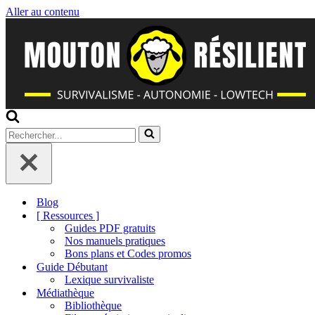
Aller au contenu
Rechercher...
Blog
[ Ressources ]
Guides PDF gratuits
Nos manuels pratiques
Bons plans et Codes promos
Guide Débutant
Lexique survivaliste
Médiathèque
Bibliothèque