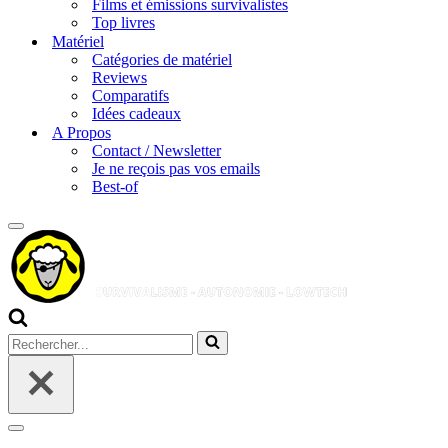
Films et émissions survivalistes
Top livres
Matériel
Catégories de matériel
Reviews
Comparatifs
Idées cadeaux
A Propos
Contact / Newsletter
Je ne reçois pas vos emails
Best-of
Menu
de
navigation
Rechercher...
Menu