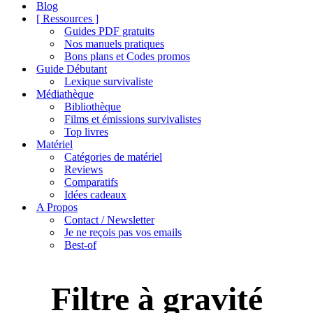
de
Blog
navigation
[ Ressources ]
Guides PDF gratuits
Nos manuels pratiques
Bons plans et Codes promos
Guide Débutant
Lexique survivaliste
Médiathèque
Bibliothèque
Films et émissions survivalistes
Top livres
Matériel
Catégories de matériel
Reviews
Comparatifs
Idées cadeaux
A Propos
Contact / Newsletter
Je ne reçois pas vos emails
Best-of
Filtre à gravité