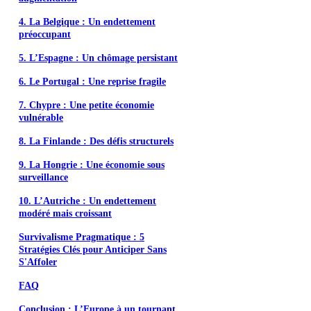
4. La Belgique : Un endettement
préoccupant
5. L’Espagne : Un chômage persistant
6. Le Portugal : Une reprise fragile
7. Chypre : Une petite économie
vulnérable
8. La Finlande : Des défis structurels
9. La Hongrie : Une économie sous
surveillance
10. L’Autriche : Un endettement
modéré mais croissant
Survivalisme Pragmatique : 5
Stratégies Clés pour Anticiper Sans
S'Affoler
FAQ
Conclusion : L’Europe à un tournant