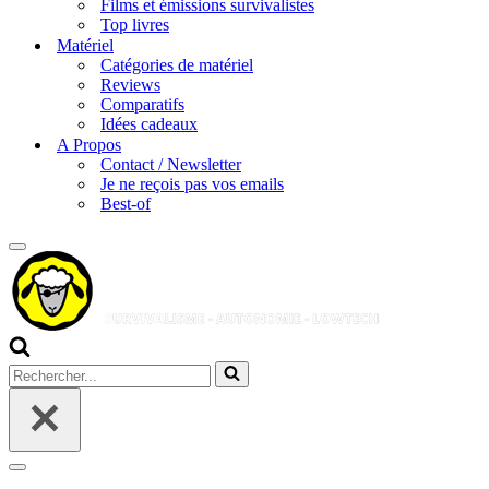
Films et émissions survivalistes
Top livres
Matériel
Catégories de matériel
Reviews
Comparatifs
Idées cadeaux
A Propos
Contact / Newsletter
Je ne reçois pas vos emails
Best-of
Menu
de
navigation
Rechercher...
Menu