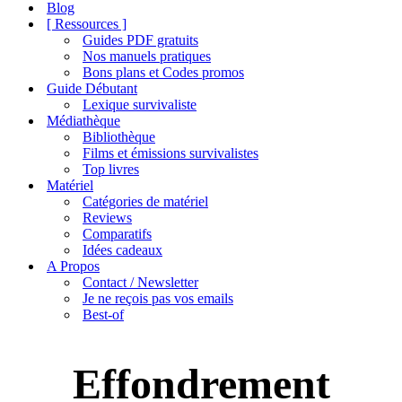
de
Blog
navigation
[ Ressources ]
Guides PDF gratuits
Nos manuels pratiques
Bons plans et Codes promos
Guide Débutant
Lexique survivaliste
Médiathèque
Bibliothèque
Films et émissions survivalistes
Top livres
Matériel
Catégories de matériel
Reviews
Comparatifs
Idées cadeaux
A Propos
Contact / Newsletter
Je ne reçois pas vos emails
Best-of
Effondrement