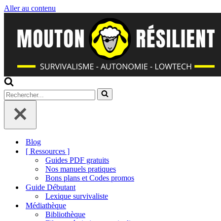
Aller au contenu
Rechercher...
Blog
[ Ressources ]
Guides PDF gratuits
Nos manuels pratiques
Bons plans et Codes promos
Guide Débutant
Lexique survivaliste
Médiathèque
Bibliothèque