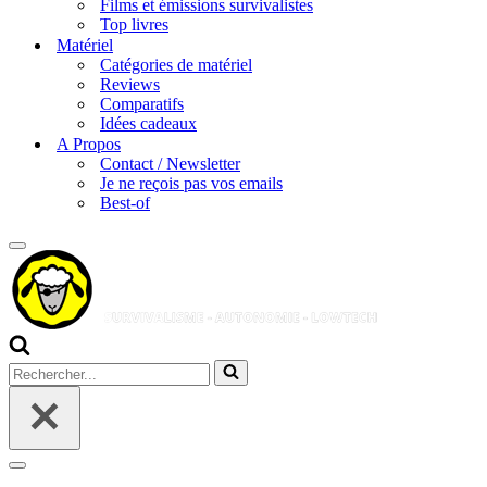
Films et émissions survivalistes
Top livres
Matériel
Catégories de matériel
Reviews
Comparatifs
Idées cadeaux
A Propos
Contact / Newsletter
Je ne reçois pas vos emails
Best-of
Menu
de
navigation
Rechercher...
Menu