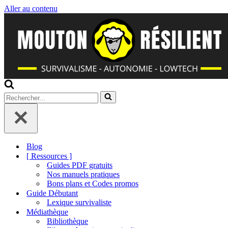
Aller au contenu
Rechercher...
Blog
[ Ressources ]
Guides PDF gratuits
Nos manuels pratiques
Bons plans et Codes promos
Guide Débutant
Lexique survivaliste
Médiathèque
Bibliothèque