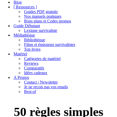
de
Blog
navigation
[ Ressources ]
Guides PDF gratuits
Nos manuels pratiques
Bons plans et Codes promos
Guide Débutant
Lexique survivaliste
Médiathèque
Bibliothèque
Films et émissions survivalistes
Top livres
Matériel
Catégories de matériel
Reviews
Comparatifs
Idées cadeaux
A Propos
Contact / Newsletter
Je ne reçois pas vos emails
Best-of
50 règles simples